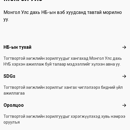
Монгол Улс дахь НҮБ-ын вэб хуудсанд тавтай морилно
уу.
Footer menu
НҮБ-ын тухай
НҮБ
Тогтвортой хөгжлийн зорилгуудыг хангахад Монгол Улс дахь
НҮБ хэрхэн ажиллаж буй талаар мэдээллийг хүлээн авна уу.
SDGs
SD
Тогтвортой хөгжлийн зорилгыг хангах чиглэлээрх бидний үйл
ажиллагаа
Оролцоо
Оро
Тогтвортой хөгжлийн зорилгуудыг хэрэгжүүлэхэд хувь нэмрээ
оруулъя