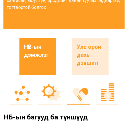
хангасан, аюулгүй, эрсдлийг даван туулах чадвартай,
тогтвортой болгох
НҮБ-ын
Улс орон
дэмжлэг
дахь
дэвшил
НҮБ-ын багууд ба түншүүд