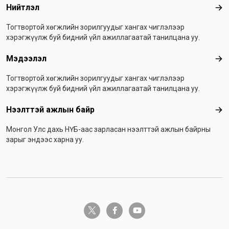
Нийтлэл
Ний
Тогтвортой хөгжлийн зорилгуудыг хангах чиглэлээр
хэрэгжүүлж буй бидний үйл ажиллагаатай танилцана уу.
Мэдээлэл
Мэ
Тогтвортой хөгжлийн зорилгуудыг хангах чиглэлээр
хэрэгжүүлж буй бидний үйл ажиллагаатай танилцана уу.
Нээлттэй ажлын байр
Нээ
Монгол Улс дахь НҮБ-аас зарласан нээлттэй ажлын байрны
зарыг эндээс харна уу.
twitter-x
facebook-f
youtube