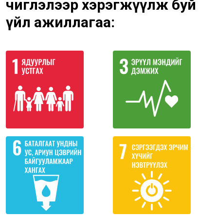
чиглэлээр хэрэгжүүлж буй
үйл ажиллагаа: