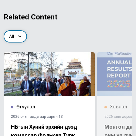
Related Content
All
Өгүүлэл
Хэвлэл
2026 оны тавдугаар сарын 13
2026 оны дөрөвдү
НҮБ-ын Хүний эрхийн дээд
Монгол дахь
комиссар Фолькер Түрк
оны үр дүнг