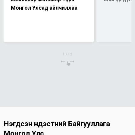
Монгол Улсад айлчиллаа
1
/
12
Нэгдсэн Үндэстний Байгууллага
Монгол Улс