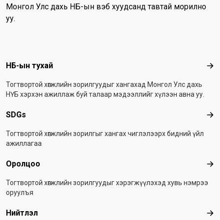
Монгол Улс дахь НҮБ-ын вэб хуудсанд тавтай морилно
уу.
Footer menu
НҮБ-ын тухай
НҮБ
Тогтвортой хөгжлийн зорилгуудыг хангахад Монгол Улс дахь
НҮБ хэрхэн ажиллаж буй талаар мэдээллийг хүлээн авна уу.
SDGs
SD
Тогтвортой хөгжлийн зорилгыг хангах чиглэлээрх бидний үйл
ажиллагаа
Оролцоо
Оро
Тогтвортой хөгжлийн зорилгуудыг хэрэгжүүлэхэд хувь нэмрээ
оруулъя
Нийтлэл
Ний