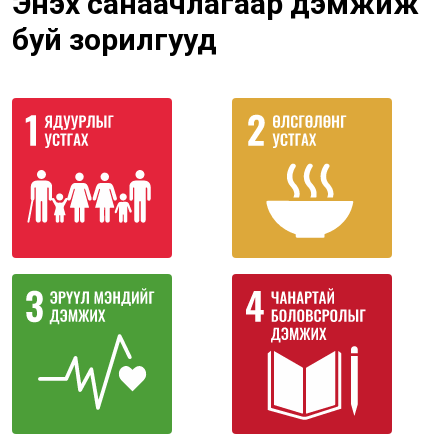
Энэхүү санаачлагаар дэмжиж
буй зорилгууд