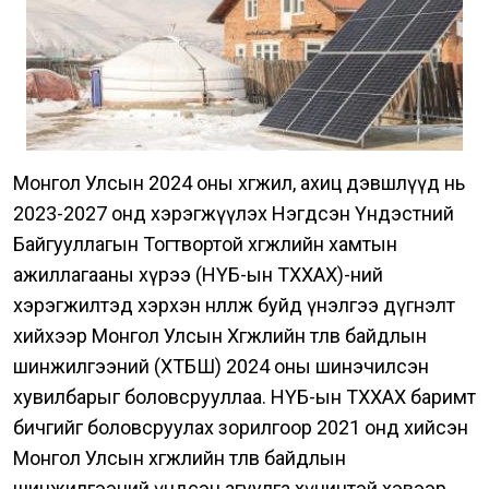
Монгол Улсын 2024 оны хөгжил, ахиц дэвшлүүд нь
2023-2027 онд хэрэгжүүлэх Нэгдсэн Үндэстний
Байгууллагын Тогтвортой хөгжлийн хамтын
ажиллагааны хүрээ (НҮБ-ын ТХХАХ)-ний
хэрэгжилтэд хэрхэн нөлөөлж буйд үнэлгээ дүгнэлт
хийхээр Монгол Улсын Хөгжлийн төлөв байдлын
шинжилгээний (ХТБШ) 2024 оны шинэчилсэн
хувилбарыг боловсрууллаа. НҮБ-ын ТХХАХ баримт
бичгийг боловсруулах зорилгоор 2021 онд хийсэн
Монгол Улсын хөгжлийн төлөв байдлын
шинжилгээний үндсэн агуулга хүчинтэй хэвээр