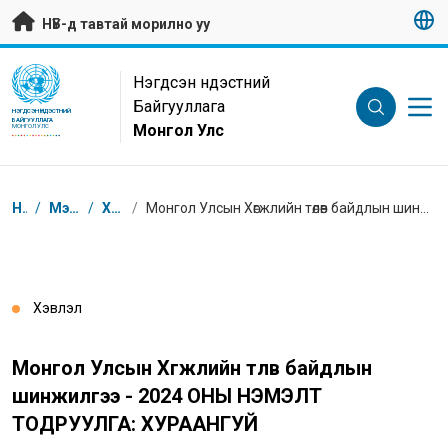
Гол контентийг алгасах
НҮБ-д тавтай морилно уу
UN Logo
Нэгдсэн Үндэстний
Байгууллага
НЭГДСЭН ҮНДЭСТНИЙ
БАЙГУУЛЛАГА
Монгол Улс
МОНГОЛ УЛС
Breadcrumb
Нүүр
/
Мэдээлэл
/
Хэвлэл
/
Монгол Улсын Хөгжлийн төлөв байдлын шинжилгээ - 2024 ОНЫ НЭМЭЛТ ТОДРУУЛГА: ХУРААНГУЙ
Хэвлэл
Монгол Улсын Хөгжлийн төлөв байдлын
шинжилгээ - 2024 ОНЫ НЭМЭЛТ
ТОДРУУЛГА: ХУРААНГУЙ