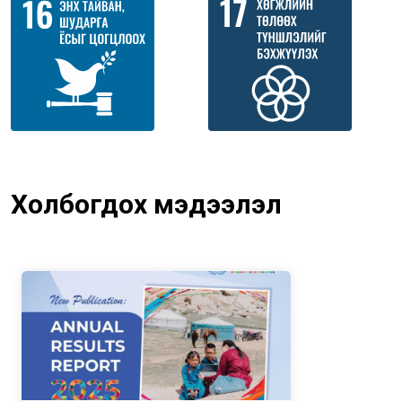
Холбогдох мэдээлэл