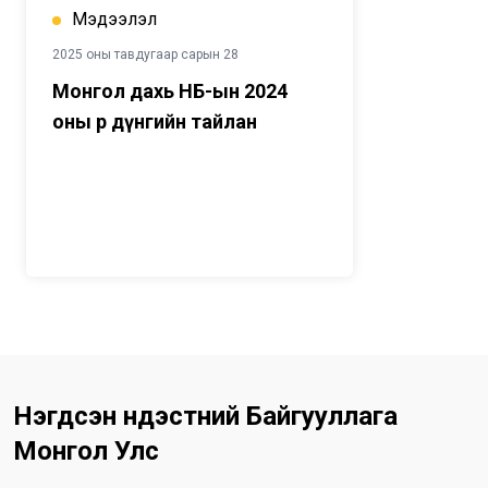
Мэдээлэл
2025 оны тавдугаар сарын 28
Монгол дахь НҮБ-ын 2024
оны Үр дүнгийн тайлан
Нэгдсэн Үндэстний Байгууллага
Монгол Улс