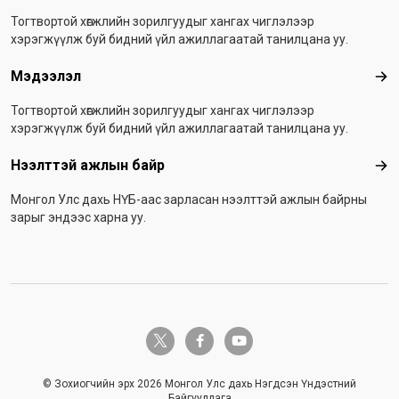
Тогтвортой хөгжлийн зорилгуудыг хангах чиглэлээр
хэрэгжүүлж буй бидний үйл ажиллагаатай танилцана уу.
Мэдээлэл
Мэ
Тогтвортой хөгжлийн зорилгуудыг хангах чиглэлээр
хэрэгжүүлж буй бидний үйл ажиллагаатай танилцана уу.
Нээлттэй ажлын байр
Нээ
Монгол Улс дахь НҮБ-аас зарласан нээлттэй ажлын байрны
зарыг эндээс харна уу.
twitter-x
facebook-f
youtube
© Зохиогчийн эрх 2026 Монгол Улс дахь Нэгдсэн Үндэстний
Байгууллага