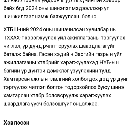
байх бөгөөд 2024 оны шинэлэг мэдээллээр уг
шинжилгээг нэмж баяжуулсан болно.
ХТБШ-ний 2024 оны шинэчилсэн хувилбар нь
ТХХАХ-г хэрэгжүүлэх үйл ажиллагааны тэргүүлэх
чиглэл, үр дүнд өөрчлөлт оруулах шаардлагагүйг
баталж байна. Гэсэн хэдий ч Засгийн газрын үйл
ажиллагааны хөтөлбөрийг хэрэгжүүлэхэд НҮБ-ын
багийн үр дүнтэй дэмжлэг үзүүлэхийн тулд
Хамтарсан ажлын төлөвлөгөөний холбогдох дэд үр дүнг
тэргүүлэх чиглэл болгон тодорхойлох буюу шинэ
хамтарсан хөтөлбөр боловсруулж хэрэгжүүлэх
шаардлага үүсч болзошгүйг онцолжээ.
Хэвлэсэн