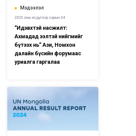
Мэдээлэл
2025 оны есдүгээр сарын 04
“Идэвхтэй насжилт:
Ахмадад ээлтэй нийгмийг
бүтээх нь” Ази, Номхон
далайн бүсийн форумаас
уриалга гаргалаа