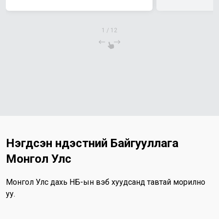
1
/
12
Нэгдсэн Үндэстний Байгууллага
Монгол Улс
Монгол Улс дахь НҮБ-ын вэб хуудсанд тавтай морилно
уу.