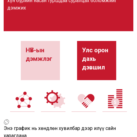
хүн бүрийн насан туршдаа суралцах боломжийг
дэмжих
НҮБ-ын
Улс орон
дэмжлэг
дахь
дэвшил
Энэ график нь хөндлөн хувилбар дээр илүү сайн
харагдана.