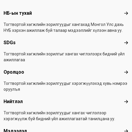
Footer menu
НҮБ-ын тухай
НҮБ
Тогтвортой хөгжлийн зорилгуудыг хангахад Монгол Улс дахь
НҮБ хэрхэн ажиллаж буй талаар мэдээллийг хүлээн авна уу.
SDGs
SD
Тогтвортой хөгжлийн зорилгыг хангах чиглэлээрх бидний үйл
ажиллагаа
Оролцоо
Оро
Тогтвортой хөгжлийн зорилгуудыг хэрэгжүүлэхэд хувь нэмрээ
оруулъя
Нийтлэл
Ний
Тогтвортой хөгжлийн зорилгуудыг хангах чиглэлээр
хэрэгжүүлж буй бидний үйл ажиллагаатай танилцана уу.
Мэдээлэл
Мэ