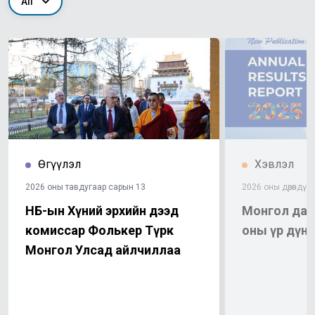
All
Өгүүлэл
Хэвлэл
2026 оны тавдугаар сарын 13
2026 оны дөрөвдүг
НҮБ-ын Хүний эрхийн дээд
Монгол дахь
комиссар Фолькер Түрк
оны үр дүнг
Монгол Улсад айлчиллаа