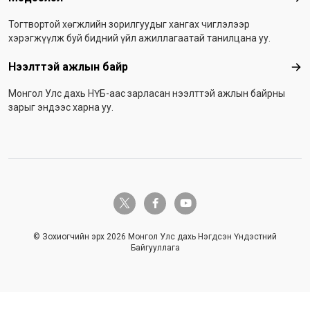
Тогтвортой хөгжлийн зорилгуудыг хангах чиглэлээр
хэрэгжүүлж буй бидний үйл ажиллагаатай танилцана уу.
Нээлттэй ажлын байр
Нээ
Монгол Улс дахь НҮБ-аас зарласан нээлттэй ажлын байрны
зарыг эндээс харна уу.
twitter-x
facebook-f
youtube
© Зохиогчийн эрх 2026 Монгол Улс дахь Нэгдсэн Үндэстний
Байгууллага