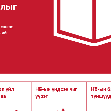
олыг
хангах,
жийг
ол үйл
НҮБ-ын үндсэн чиг
НҮБ-ын б
гаа
үүрэг
түншүү