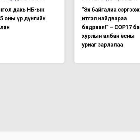
гол дахь НҮБ-ын
“Эх байгалиа сэргээж
5 оны үр дүнгийн
итгэл найдвараа
йлан
бадраая!” – СОР17 ба
хурлын албан ёсны
уриаг зарлалаа