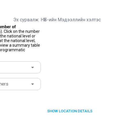
Эх сурвалж: НҮБ-ийн Мэдээллийн хэлтэс
umber of
). Click on the number
he national level or
t the national level,
to view a summary table
f programmatic
ners
SHOW
LOCATION DETAILS