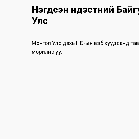
Нэгдсэн Үндэстний Бай
Улс
Монгол Улс дахь НҮБ-ын вэб хуудсанд та
морилно уу.