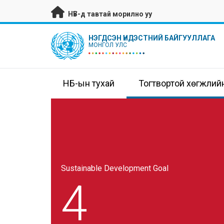
Гол контентийг алгасах
НҮБ-д тавтай морилно уу
UN Logo
НЭГДСЭН ҮНДЭСТНИЙ БАЙГУУЛЛАГА
МОНГОЛ УЛС
НҮБ-ын тухай
Тогтвортой хөгжлий
Sustainable Development Goal
4