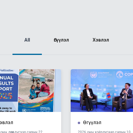
All
Өгүүлэл
Хэвлэл
эвлэл
Өгүүлэл
оны дөрөвдүгээр сарын 22
2026 оны хоёрдугаар сарын 10