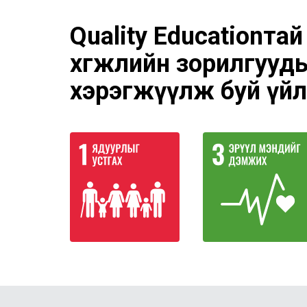
Quality Educationта
хөгжлийн зорилгууд
хэрэгжүүлж буй үйл