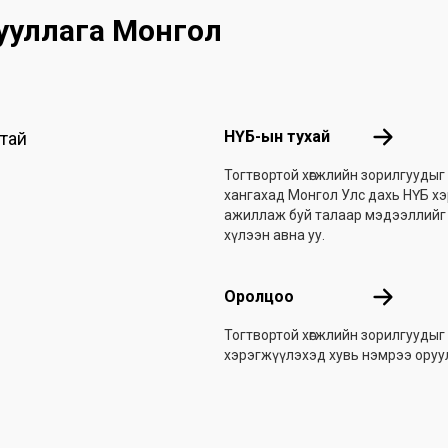
гууллага Монгол
Footer menu
НҮБ-ын ту
НҮБ-ын тухай
втай
Тогтвортой хөгжлийн зорилгуудыг
хангахад Монгол Улс дахь НҮБ х
ажиллаж буй талаар мэдээллийг
хүлээн авна уу.
Оролцоо
Оролцоо
Тогтвортой хөгжлийн зорилгуудыг
хэрэгжүүлэхэд хувь нэмрээ ору