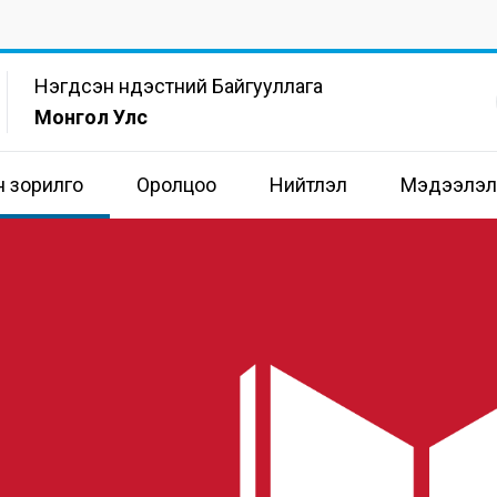
Нэгдсэн Үндэстний Байгууллага
Монгол Улс
н зорилго
Оролцоо
Нийтлэл
Мэдээлэл