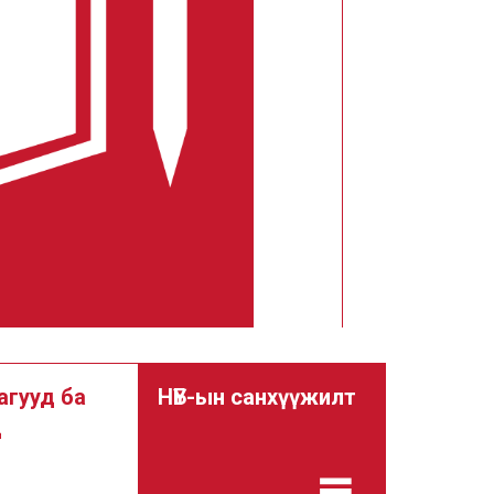
агууд ба
НҮБ-ын санхүүжилт
д