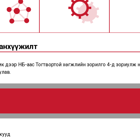
санхүүжилт
к дээр НҮБ-аас Тогтвортой хөгжлийн зорилго 4-д зориулж
улав.
жууд