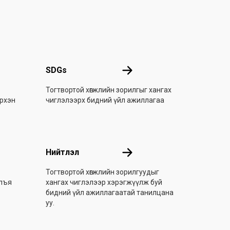
хай
SDGs
SDGs
Тогтвортой хөгжлийн зорилгыг хангах
эрхэн
чиглэлээрх бидний үйл ажиллагаа
Нийтлэл
Нийтлэл
Тогтвортой хөгжлийн зорилгуудыг
улъя
хангах чиглэлээр хэрэгжүүлж буй
бидний үйл ажиллагаатай танилцана
уу.