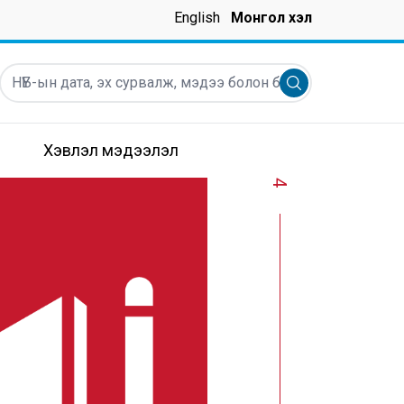
English
Монгол хэл
НҮБ-ын дата, эх сурвалж, мэдээ болон бусад мэдээллийг ха
Submit search
Хэвлэл мэдээлэл
4