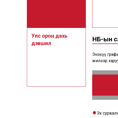
Улс орон дахь
НҮБ-ын 
дэвшил
Энэхүү графи
жилээр хару
Эх сурвал