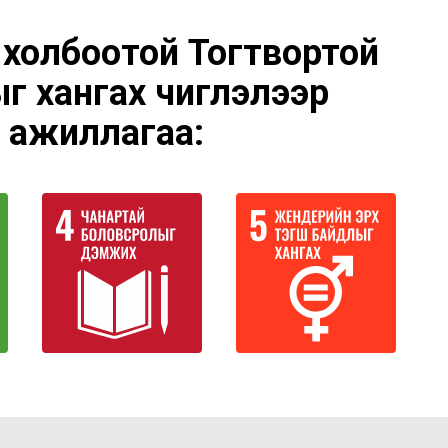
й холбоотой Тогтвортой
ыг хангах чиглэлээр
 ажиллагаа: