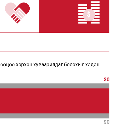
 нөөцөө хэрхэн хуваарилдаг болохыг хэдэн
$0
$0