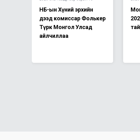
НҮБ-ын Хүний эрхийн
Мон
х нь:
дээд комиссар Фолькер
202
Түрк Монгол Улсад
та
шгийн
айлчиллаа
д
гийн
хыг
х нь