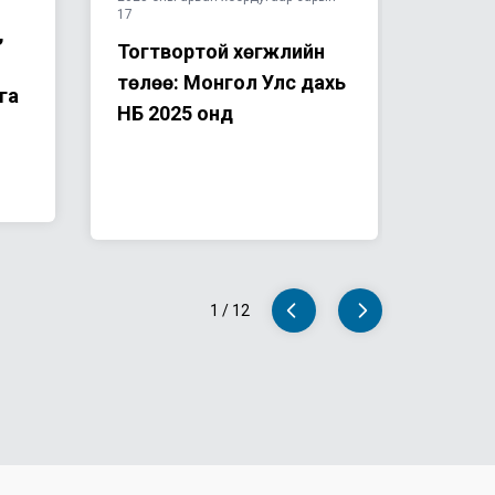
17
,
ХАМТ
Тогтвортой хөгжлийн
ТАЙВ
төлөө: Монгол Улс дахь
га
ХҮНИ
НҮБ 2025 онд
80 Ж
1
/
12