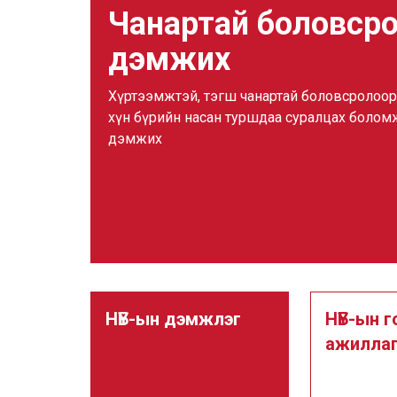
Чанартай боловср
дэмжих
Хүртээмжтэй, тэгш чанартай боловсролоор 
хүн бүрийн насан туршдаа суралцах болом
дэмжих
НҮБ-ын дэмжлэг
НҮБ-ын г
ажилла