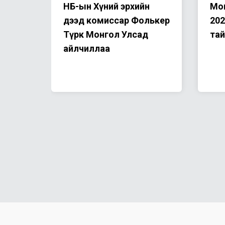
н
НҮБ-ын Хүний эрхийн
Мон
н
дээд комиссар Фолькер
202
Түрк Монгол Улсад
та
айлчиллаа