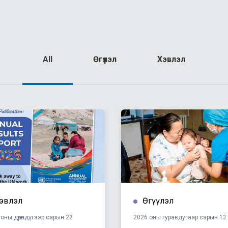
All
Өгүүлэл
Хэвлэл
эвлэл
Өгүүлэл
оны дөрөвдүгээр сарын 22
2026 оны гуравдугаар сарын 12