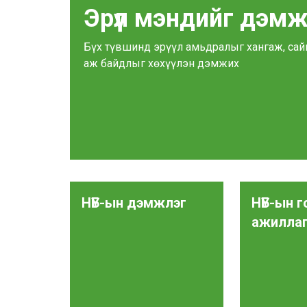
Эрүүл мэндийг дэм
Бүх түвшинд эрүүл амьдралыг хангаж, сай
аж байдлыг хөхүүлэн дэмжих
НҮБ-ын дэмжлэг
НҮБ-ын г
ажилла