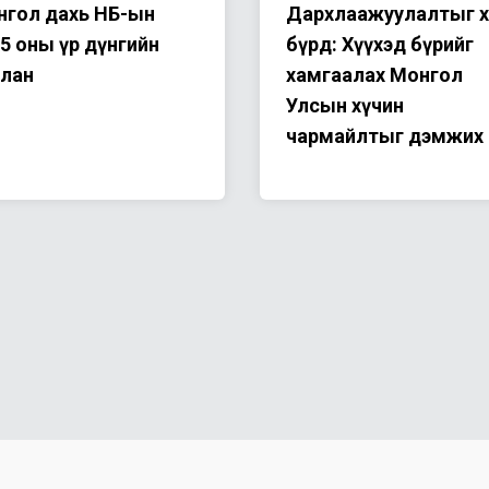
гол дахь НҮБ-ын
Дархлаажуулалтыг х
5 оны үр дүнгийн
бүрд: Хүүхэд бүрийг
йлан
хамгаалах Монгол
Улсын хүчин
чармайлтыг дэмжих 