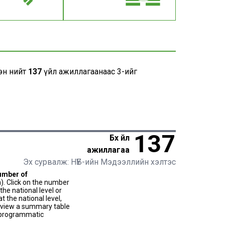
эн нийт
137
үйл ажиллагаанаас 3-ийг
137
Бүх үйл
ажиллагаа
Эх сурвалж: НҮБ-ийн Мэдээллийн хэлтэс
umber of
). Click on the number
he national level or
t the national level,
to view a summary table
f programmatic