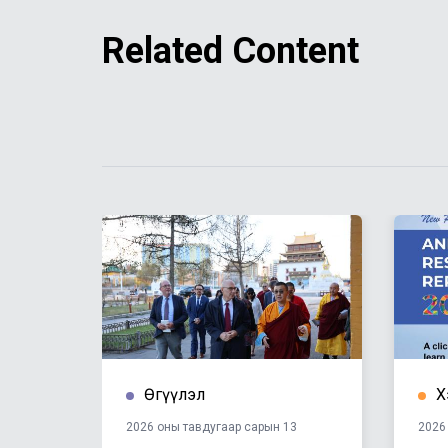
Related Content
Өгүүлэл
Х
8
2026 оны тавдугаар сарын 13
2026 