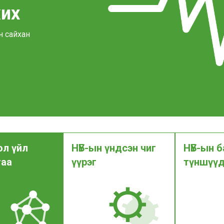
жих
н сайхан
ол үйл
НҮБ-ын үндсэн чиг
НҮБ-ын б
гаа
үүрэг
түншүү