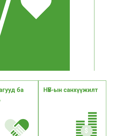
агууд ба
НҮБ-ын санхүүжилт
д