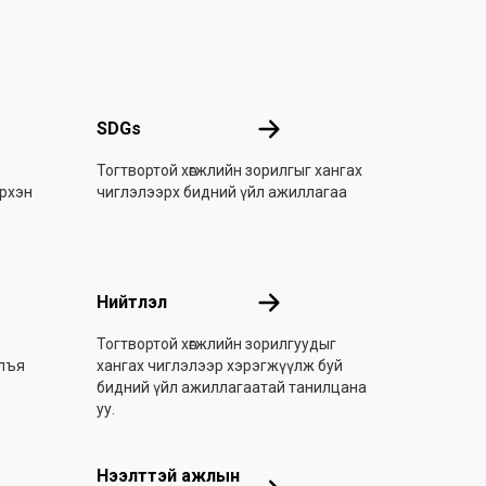
хай
SDGs
SDGs
Тогтвортой хөгжлийн зорилгыг хангах
эрхэн
чиглэлээрх бидний үйл ажиллагаа
Нийтлэл
Нийтлэл
Тогтвортой хөгжлийн зорилгуудыг
улъя
хангах чиглэлээр хэрэгжүүлж буй
бидний үйл ажиллагаатай танилцана
уу.
л
Нээлттэй ажлын