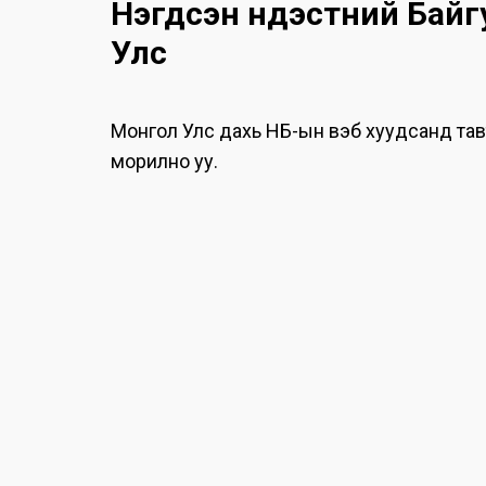
Нэгдсэн Үндэстний Бай
Улс
Монгол Улс дахь НҮБ-ын вэб хуудсанд та
морилно уу.