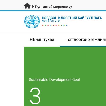
Гол контентийг алгасах
НҮБ-д тавтай морилно уу
UN Logo
НЭГДСЭН ҮНДЭСТНИЙ БАЙГУУЛЛАГА
МОНГОЛ УЛС
НҮБ-ын тухай
Тогтвортой хөгжлий
Sustainable Development Goal
3