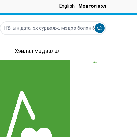
English
Монгол хэл
НҮБ-ын дата, эх сурвалж, мэдээ болон бусад мэдээллийг ха
Submit search
Хэвлэл мэдээлэл
3