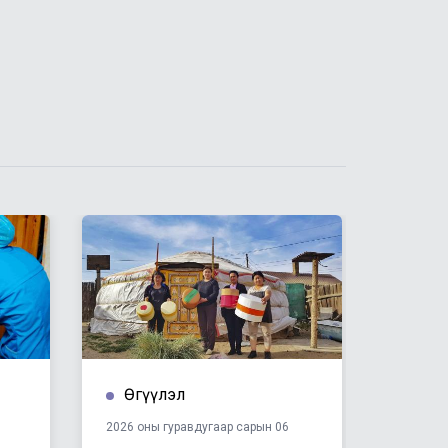
Өгүүлэл
Өгү
2026 оны гуравдугаар сарын 06
2026 он