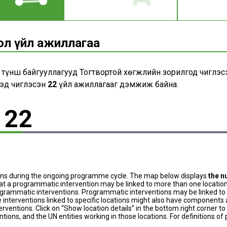
гол үйл ажиллагаа
й түнш байгууллагууд Тогтвортой хөгжлийн зорилгод чиглэс
эд чиглэсэн
22
үйл ажиллагааг дэмжиж байна.
22
ons during the ongoing programme cycle. The map below displays
the n
at a programmatic intervention may be linked to more than one location
grammatic interventions. Programmatic interventions may be linked to t
 interventions linked to specific locations might also have components a
terventions. Click on “Show location details” in the bottom right corner 
tions, and the UN entities working in those locations. For definitions o