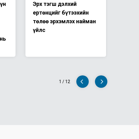
үн
Эрх тэгш дэлхий
“Эх б
ертөнцийг бүтээхийн
итгэл
төлөө эрхэмлэх найман
бадра
үйлс
хурлы
нь
уриаг
1
/
12