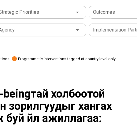
Strategic Priorities
Outcomes
Agency
Implementation Part
ations
Programmatic interventions tagged at country level only
l-beingтай холбоотой
н зорилгуудыг хангах
ж буй үйл ажиллагаа: