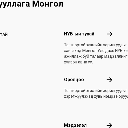
гууллага Монгол
Footer menu
НҮБ-ын ту
НҮБ-ын тухай
втай
Тогтвортой хөгжлийн зорилгуудыг
хангахад Монгол Улс дахь НҮБ х
ажиллаж буй талаар мэдээллийг
хүлээн авна уу.
Оролцоо
Оролцоо
Тогтвортой хөгжлийн зорилгуудыг
хэрэгжүүлэхэд хувь нэмрээ ору
Мэдээлэ
Мэдээлэл