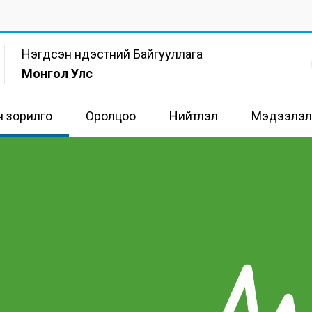
Нэгдсэн Үндэстний Байгууллага
Монгол Улс
н зорилго
Оролцоо
Нийтлэл
Мэдээлэл