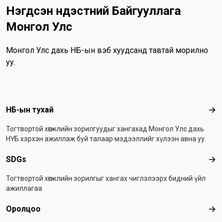
Нэгдсэн Үндэстний Байгууллага
Монгол Улс
Монгол Улс дахь НҮБ-ын вэб хуудсанд тавтай морилно
уу.
Footer menu
НҮБ-ын тухай
НҮБ
Тогтвортой хөгжлийн зорилгуудыг хангахад Монгол Улс дахь
НҮБ хэрхэн ажиллаж буй талаар мэдээллийг хүлээн авна уу.
SDGs
SD
Тогтвортой хөгжлийн зорилгыг хангах чиглэлээрх бидний үйл
ажиллагаа
Оролцоо
Оро