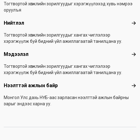
Тогтвортой хөгжлийн зорилгуудыг хэрэгжүүлэхэд хувь нэмрээ
оруулъя
Нийтлэл
Ний
Тогтвортой хөгжлийн зорилгуудыг хангах чиглэлээр
хэрэгжүүлж буй бидний үйл ажиллагаатай танилцана уу.
Мэдээлэл
Мэ
Тогтвортой хөгжлийн зорилгуудыг хангах чиглэлээр
хэрэгжүүлж буй бидний үйл ажиллагаатай танилцана уу.
Нээлттэй ажлын байр
Нээ
Монгол Улс дахь НҮБ-аас зарласан нээлттэй ажлын байрны
зарыг эндээс харна уу.