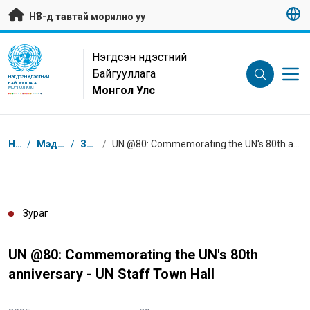
Гол контентийг алгасах
НҮБ-д тавтай морилно уу
UN Logo
Нэгдсэн Үндэстний
Байгууллага
НЭГДСЭН ҮНДЭСТНИЙ
БАЙГУУЛЛАГА
Монгол Улс
МОНГОЛ УЛС
Breadcrumb
Нүүр
/
Мэдээлэл
/
Зураг
/
UN @80: Commemorating the UN's 80th anniversary - UN Staff Town Hall
Зураг
UN @80: Commemorating the UN's 80th
anniversary - UN Staff Town Hall