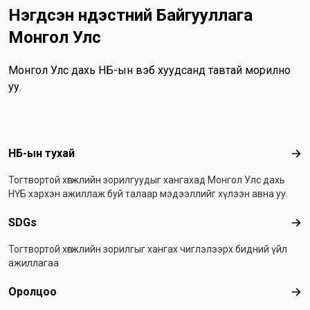
Нэгдсэн Үндэстний Байгууллага
Монгол Улс
Монгол Улс дахь НҮБ-ын вэб хуудсанд тавтай морилно
уу.
Footer menu
НҮБ-ын тухай
НҮБ
Тогтвортой хөгжлийн зорилгуудыг хангахад Монгол Улс дахь
НҮБ хэрхэн ажиллаж буй талаар мэдээллийг хүлээн авна уу.
SDGs
SD
Тогтвортой хөгжлийн зорилгыг хангах чиглэлээрх бидний үйл
ажиллагаа
Оролцоо
Оро