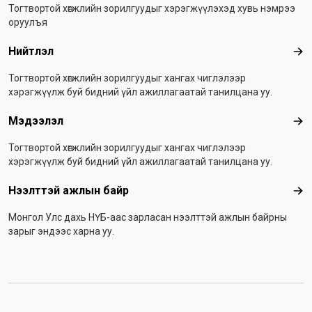
Тогтвортой хөгжлийн зорилгуудыг хэрэгжүүлэхэд хувь нэмрээ
оруулъя
Нийтлэл
Ний
Тогтвортой хөгжлийн зорилгуудыг хангах чиглэлээр
хэрэгжүүлж буй бидний үйл ажиллагаатай танилцана уу.
Мэдээлэл
Мэ
Тогтвортой хөгжлийн зорилгуудыг хангах чиглэлээр
хэрэгжүүлж буй бидний үйл ажиллагаатай танилцана уу.
Нээлттэй ажлын байр
Нээ
Монгол Улс дахь НҮБ-аас зарласан нээлттэй ажлын байрны
зарыг эндээс харна уу.