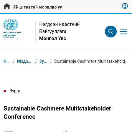
Гол контентийг алгасах
НҮБ-д тавтай морилно уу
UN Logo
Нэгдсэн Үндэстний
Байгууллага
НЭГДСЭН ҮНДЭСТНИЙ
БАЙГУУЛЛАГА
Монгол Улс
МОНГОЛ УЛС
Breadcrumb
Нүүр
/
Мэдээлэл
/
Зураг
/
Sustainable Cashmere Multistakeholder Conference
Зураг
Sustainable Cashmere Multistakeholder
Conference