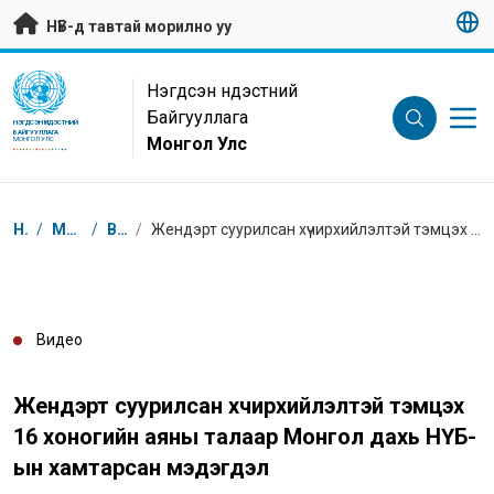
Гол контентийг алгасах
НҮБ-д тавтай морилно уу
UN Logo
Нэгдсэн Үндэстний
Байгууллага
НЭГДСЭН ҮНДЭСТНИЙ
БАЙГУУЛЛАГА
Монгол Улс
МОНГОЛ УЛС
Breadcrumb
Нүүр
/
Мэдээлэл
/
Видео
/
Жендэрт суурилсан хүчирхийлэлтэй тэмцэх 16 хоногийн аяны талаар Монгол дахь НҮБ-ын хамтарсан мэдэгдэл
Видео
Жендэрт суурилсан хүчирхийлэлтэй тэмцэх
16 хоногийн аяны талаар Монгол дахь НҮБ-
ын хамтарсан мэдэгдэл