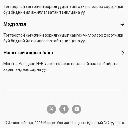
Тогтвортой хөгжлийн зорилгуудыг хангах чиглэлээр хэрэгжүүлж
буй бидний үйл ажиллагаатай танилцана уу.
Мэдээлэл
Мэ
Тогтвортой хөгжлийн зорилгуудыг хангах чиглэлээр хэрэгжүүлж
буй бидний үйл ажиллагаатай танилцана уу.
Нээлттэй ажлын байр
Нээ
Монгол Улс дахь НҮБ-аас зарласан нээлттэй ажлын байрны
зарыг эндээс харна уу.
twitter-x
facebook-f
youtube
© Зохиогчийн эрх 2026 Монгол Улс дахь Нэгдсэн Үндэстний Байгууллага