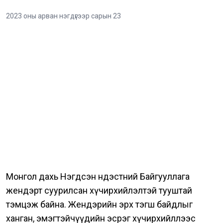
2023 оны арван нэгдүгээр сарын 23
Монгол дахь Нэгдсэн Үндэстний Байгууллага
жендэрт суурилсан хүчирхийлэлтэй тууштай
тэмцэж байна. Жендэрийн эрх тэгш байдлыг
ханган, эмэгтэйчүүдийн эсрэг хүчирхийллээс