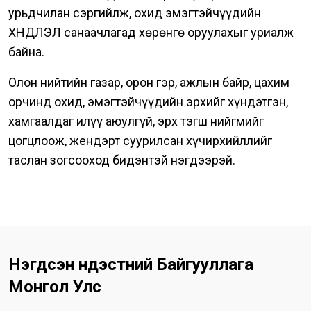
урьдчилан сэргийлж, охид эмэгтэйчүүдийн
ХҮНДЛЭЛ санаачлагад хөрөнгө оруулахыг уриалж
байна.
Олон нийтийн газар, орон гэр, ажлын байр, цахим
орчинд охид, эмэгтэйчүүдийн эрхийг хүндэтгэн,
хамгаалдаг илүү аюулгүй, эрх тэгш нийгмийг
цогцлоож, жендэрт суурилсан хүчирхийллийг
таслан зогсооход бидэнтэй нэгдээрэй.
Нэгдсэн Үндэстний Байгууллага
Монгол Улс