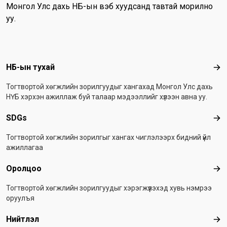
Монгол Улс дахь НҮБ-ын вэб хуудсанд тавтай морилно
уу.
Footer menu
НҮБ-ын тухай
НҮБ
Тогтвортой хөгжлийн зорилгуудыг хангахад Монгол Улс дахь
НҮБ хэрхэн ажиллаж буй талаар мэдээллийг хүлээн авна уу.
SDGs
SD
Тогтвортой хөгжлийн зорилгыг хангах чиглэлээрх бидний үйл
ажиллагаа
Оролцоо
Оро
Тогтвортой хөгжлийн зорилгуудыг хэрэгжүүлэхэд хувь нэмрээ
оруулъя
Нийтлэл
Ний