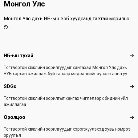
Монгол Улс
Монгол Улс дахь НҮБ-ын вэб хуудсанд тавтай морилно
уу.
Footer menu
НҮБ-ын тухай
НҮБ
Тогтвортой хөгжлийн зорилгуудыг хангахад Монгол Улс дахь
НҮБ хэрхэн ажиллаж буй талаар мэдээллийг хүлээн авна уу.
SDGs
SD
Тогтвортой хөгжлийн зорилгыг хангах чиглэлээрх бидний үйл
ажиллагаа
Оролцоо
Оро
Тогтвортой хөгжлийн зорилгуудыг хэрэгжүүлэхэд хувь нэмрээ
оруулъя