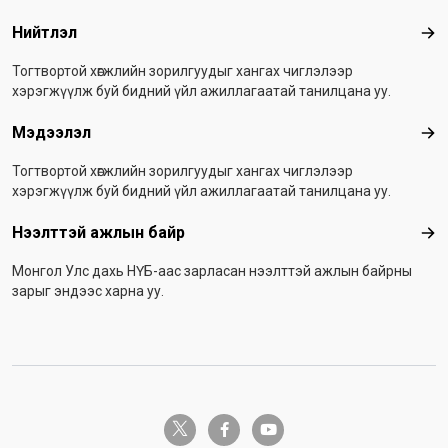
Нийтлэл
Ний
Тогтвортой хөгжлийн зорилгуудыг хангах чиглэлээр
хэрэгжүүлж буй бидний үйл ажиллагаатай танилцана уу.
Мэдээлэл
Мэ
Тогтвортой хөгжлийн зорилгуудыг хангах чиглэлээр
хэрэгжүүлж буй бидний үйл ажиллагаатай танилцана уу.
Нээлттэй ажлын байр
Нээ
Монгол Улс дахь НҮБ-аас зарласан нээлттэй ажлын байрны
зарыг эндээс харна уу.
twitter-x
facebook-f
youtube