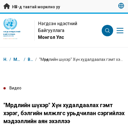
Гол контентийг алгасах
НҮБ-д тавтай морилно уу
UN Logo
Нэгдсэн Үндэстний
Байгууллага
НЭГДСЭН ҮНДЭСТНИЙ
БАЙГУУЛЛАГА
Монгол Улс
МОНГОЛ УЛС
Breadcrumb
Нүүр
/
Мэдээлэл
/
Видео
/
"Мөрөөдлийн шүхэр" Хүн худалдаалах гэмт хэрэг, бэлгийн мөлжлөгөөс урьдчилан сэргийлэх мэдээллийн аян эхэллээ
Видео
"Мөрөөдлийн шүхэр" Хүн худалдаалах гэмт
хэрэг, бэлгийн мөлжлөгөөс урьдчилан сэргийлэх
мэдээллийн аян эхэллээ