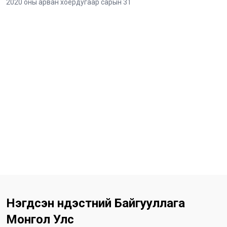
2020 оны арван хоёрдугаар сарын 31
Нэгдсэн Үндэстний Байгууллага
Монгол Улс