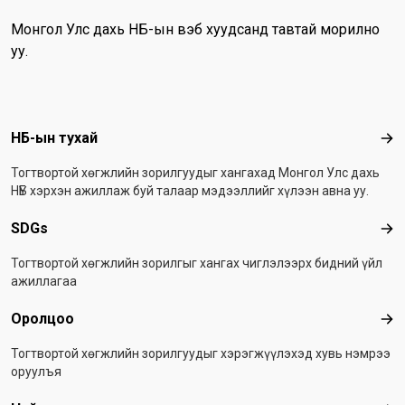
Монгол Улс дахь НҮБ-ын вэб хуудсанд тавтай морилно
уу.
Footer menu
НҮБ-ын тухай
НҮБ
Тогтвортой хөгжлийн зорилгуудыг хангахад Монгол Улс дахь
НҮБ хэрхэн ажиллаж буй талаар мэдээллийг хүлээн авна уу.
SDGs
SD
Тогтвортой хөгжлийн зорилгыг хангах чиглэлээрх бидний үйл
ажиллагаа
Оролцоо
Оро
Тогтвортой хөгжлийн зорилгуудыг хэрэгжүүлэхэд хувь нэмрээ
оруулъя