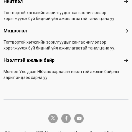
Нийтлэл
Ний
Тогтвортой хөгжлийн зорилгуудыг хангах чиглэлээр
хэрэгжүүлж буй бидний үйл ажиллагаатай танилцана уу.
Мэдээлэл
Мэ
Тогтвортой хөгжлийн зорилгуудыг хангах чиглэлээр
хэрэгжүүлж буй бидний үйл ажиллагаатай танилцана уу.
Нээлттэй ажлын байр
Нээ
Монгол Улс дахь НҮБ-аас зарласан нээлттэй ажлын байрны
зарыг эндээс харна уу.
twitter-x
facebook-f
youtube