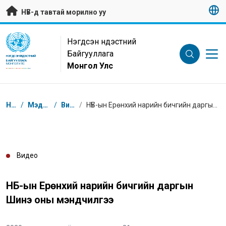
Гол контентийг алгасах
НҮБ-д тавтай морилно уу
UN Logo
Нэгдсэн Үндэстний
Байгууллага
НЭГДСЭН ҮНДЭСТНИЙ
БАЙГУУЛЛАГА
Монгол Улс
МОНГОЛ УЛС
Breadcrumb
Нүүр
/
Мэдээлэл
/
Видео
/
НҮБ-ын Ерөнхий нарийн бичгийн даргын Шинэ оны мэндчилгээ
Видео
НҮБ-ын Ерөнхий нарийн бичгийн даргын
Шинэ оны мэндчилгээ