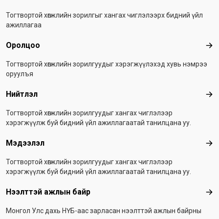
Тогтвортой хөгжлийн зорилгыг хангах чиглэлээрх бидний үйл
ажиллагаа
Оролцоо
Оро
Тогтвортой хөгжлийн зорилгуудыг хэрэгжүүлэхэд хувь нэмрээ
оруулъя
Нийтлэл
Ний
Тогтвортой хөгжлийн зорилгуудыг хангах чиглэлээр
хэрэгжүүлж буй бидний үйл ажиллагаатай танилцана уу.
Мэдээлэл
Мэ
Тогтвортой хөгжлийн зорилгуудыг хангах чиглэлээр
хэрэгжүүлж буй бидний үйл ажиллагаатай танилцана уу.
Нээлттэй ажлын байр
Нээ
Монгол Улс дахь НҮБ-аас зарласан нээлттэй ажлын байрны