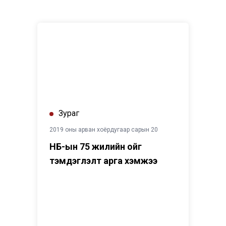
НҮБ-ын 75 жилийн ойг тэмдэглэлт арга хэмжээ
Зураг
2019 оны арван хоёрдугаар сарын 20
НҮБ-ын 75 жилийн ойг
тэмдэглэлт арга хэмжээ