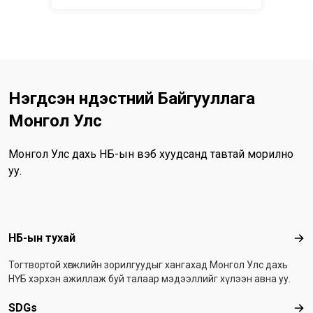
Нэгдсэн Үндэстний Байгууллага
Монгол Улс
Монгол Улс дахь НҮБ-ын вэб хуудсанд тавтай морилно
уу.
Footer menu
НҮБ-ын тухай
НҮБ
Тогтвортой хөгжлийн зорилгуудыг хангахад Монгол Улс дахь
НҮБ хэрхэн ажиллаж буй талаар мэдээллийг хүлээн авна уу.
SDGs
SD