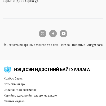
зарыг эндээс харна уу.
twitter-x
facebook-f
youtube
© Зохиогчийн эрх 2026 Монгол Улс дахь Нэгдсэн Үндэстний Байгууллага
НЭГДСЭН ҮНДЭСТНИЙ БАЙГУУЛЛАГА
Холбоо барих
Global U.N. menu
Зохиогчийн эрх
Залилангаас сэргийлэх
Хувийн мэдээллийн талаарх мэдэгдэл
Сайтын индекс