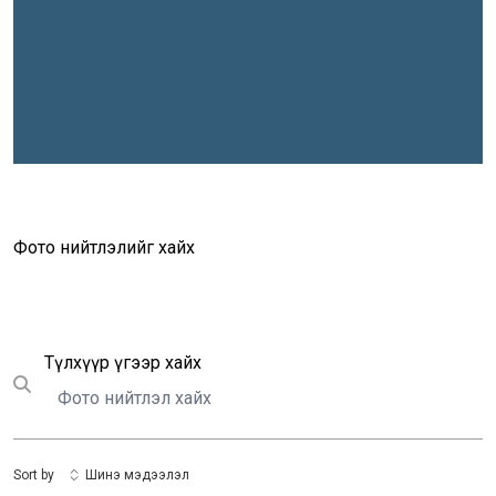
Фото нийтлэлийг хайх
Хайх
Түлхүүр үгээр хайх
Submit search
Sort by
Шинэ мэдээлэл