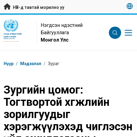
Гол контентийг алгасах
НҮБ-д тавтай морилно уу
UN Logo
Нэгдсэн Үндэстний
Байгууллага
НЭГДСЭН ҮНДЭСТНИЙ
БАЙГУУЛЛАГА
Монгол Улс
МОНГОЛ УЛС
Breadcrumb
Нүүр
/
Мэдээлэл
/
Зураг
Зургийн цомог:
Тогтвортой хөгжлийн
зорилгуудыг
хэрэгжүүлэхэд чиглэсэн