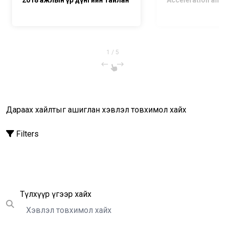
2018 ажлын үр дүнгийн тайлан
Acceleration and
1
/
5
Дараах хайлтыг ашиглан хэвлэл товхимол хайх
Filters
Хайх
Түлхүүр үгээр хайх
Submit search