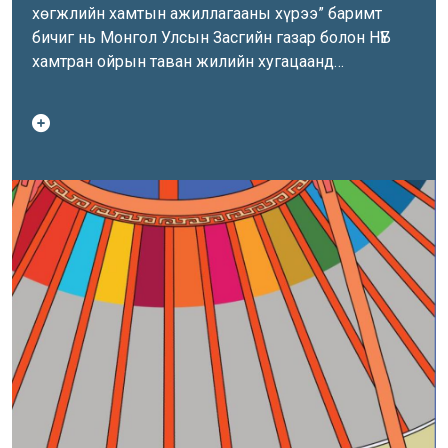
хөгжлийн хамтын ажиллагааны хүрээ” баримт
бичиг нь Монгол Улсын Засгийн газар болон НҮБ
хамтран ойрын таван жилийн хугацаанд
хэрэгжүүлэх хамтын ажиллагааны стратеги,
төлөвлөлтийн нэгдсэн хүрээг тодорхойлно. Энэхүү
баримт бичгийн хэрэгжилтэд НҮБ-ын системийн 23
байгууллага оролцож, хувь нэмэр оруулахаа
илэрхийлсэн байна. НҮБ болон Монгол Улсын
Засгийн газрын хамтын ажиллагаа нь Монгол
Улсыг хүртээмжтэй, гамшигт тэсвэртэй,
тогтвортой хөгжил бүхий эрүүл, аюулгүй орчинтой,
хууль дээдлэх ёс болон хүний эрхийн харилцан
шүтэлцээг хангасан улс болон хөгжихөд хувь
нэмрээ оруулах болно.