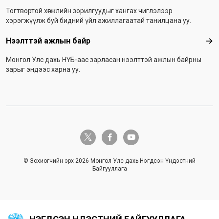
Тогтвортой хөгжлийн зорилгуудыг хангах чиглэлээр
хэрэгжүүлж буй бидний үйл ажиллагаатай танилцана уу.
Нээлттэй ажлын байр
Нээ
Монгол Улс дахь НҮБ-аас зарласан нээлттэй ажлын байрны
зарыг эндээс харна уу.
twitter-x
facebook-f
youtube
© Зохиогчийн эрх 2026 Монгол Улс дахь Нэгдсэн Үндэстний
Байгууллага