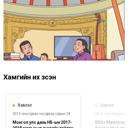
Хамгийн их үзсэн
Хэвлэл
Хэвлэл
2019 оны арван нэгдүгээр сарын 28
2018 оны тавдугаар
Монгол улс дахь НҮБ-ын 2017-
SDGs Mainstream