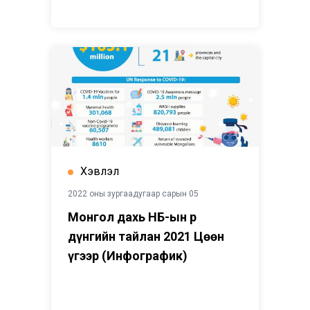
Хэвлэл
2022 оны зургаадугаар сарын 05
Монгол дахь НҮБ-ын Үр
дүнгийн тайлан 2021 Цөөн
үгээр (Инфографик)