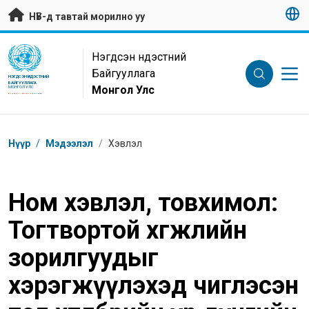
Гол контентийг алгасах
НҮБ-д тавтай морилно уу
UN Logo
Нэгдсэн Үндэстний
Байгууллага
НЭГДСЭН ҮНДЭСТНИЙ
БАЙГУУЛЛАГА
Монгол Улс
МОНГОЛ УЛС
Breadcrumb
Нүүр
/
Мэдээлэл
/
Хэвлэл
Ном хэвлэл, товхимол:
Тогтвортой хөгжлийн
зорилгуудыг
хэрэгжүүлэхэд чиглэсэн