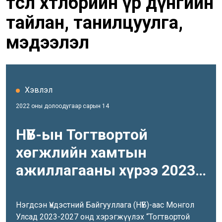
төсөл хөтөлбөрийн үр дүнгийн
тайлан, танилцуулга,
мэдээлэл
Хэвлэл
2022 оны долоодугаар сарын 14
НҮБ-ын Тогтвортой
хөгжлийн хамтын
ажиллагааны хүрээ 2023-
2027
Нэгдсэн Үндэстний Байгууллага (НҮБ)-аас Монгол
Улсад 2023-2027 онд хэрэгжүүлэх “Тогтвортой