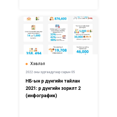
Хэвлэл
2022 оны зургаадугаар сарын 05
НҮБ-ын Үр дүнгийн тайлан
2021: Үр дүнгийн зорилт 2
(инфографик)