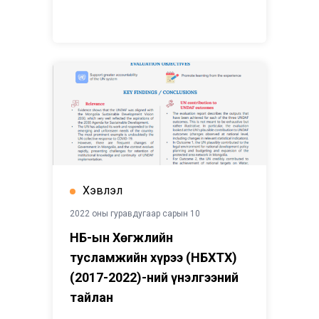
Хэвлэл
2022 оны гуравдугаар сарын 10
НҮБ-ын Хөгжлийн
тусламжийн хүрээ (НҮБХТХ)
(2017-2022)-ний үнэлгээний
тайлан