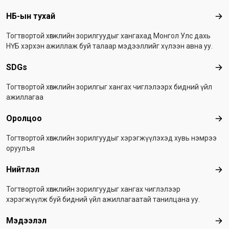
Footer menu
НҮБ-ын тухай
НҮБ
Тогтвортой хөгжлийн зорилгуудыг хангахад Монгол Улс дахь
НҮБ хэрхэн ажиллаж буй талаар мэдээллийг хүлээн авна уу.
SDGs
SD
Тогтвортой хөгжлийн зорилгыг хангах чиглэлээрх бидний үйл
ажиллагаа
Оролцоо
Оро
Тогтвортой хөгжлийн зорилгуудыг хэрэгжүүлэхэд хувь нэмрээ
оруулъя
Нийтлэл
Ний
Тогтвортой хөгжлийн зорилгуудыг хангах чиглэлээр
хэрэгжүүлж буй бидний үйл ажиллагаатай танилцана уу.
Мэдээлэл
Мэ