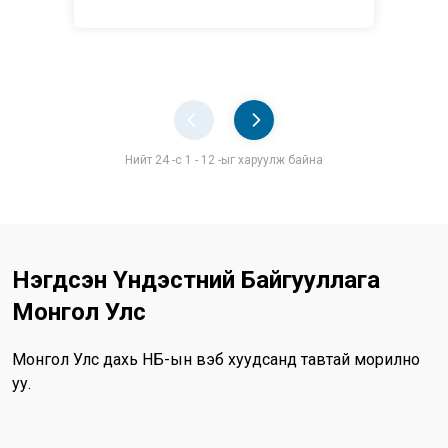
Pager
Нийт 24 -с 1 - 12 -ыг харуулж байна
Нэгдсэн Үндэстний Байгууллага
Монгол Улс
Монгол Улс дахь НҮБ-ын вэб хуудсанд тавтай морилно
уу.