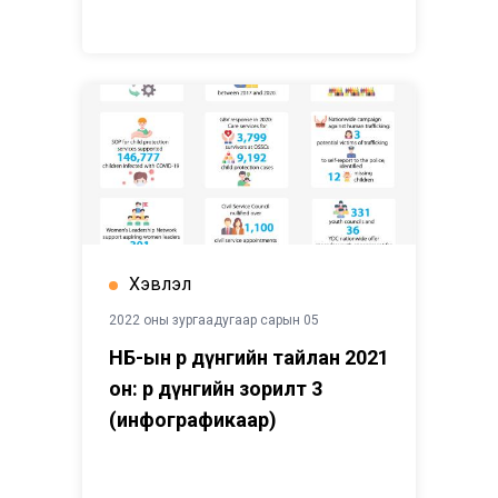
Хэвлэл
2022 оны зургаадугаар сарын 05
НҮБ-ын Үр дүнгийн тайлан 2021
он: Үр дүнгийн зорилт 3
(инфографикаар)