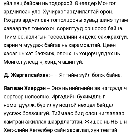
үйл явц байсан нь тодорхой.
Өнөөдөр Монгол
ардчилсан улс. Хүчирхэг ардчилалтай орон.
Гэхдээ ардчилсан тогтолцооны хувьд шинэ тутам
хэвээр тул томоохон сорилтууд оршсоор байна.
Тийм ээ, авлигын төсөөллийн индекс сайжрахгүй,
харин ч муудаж байгаа нь харамсалтай. Цөөн
хэсэг нь хэт баяжиж, олонх нь хоцорч үлдэх нь
Монгол улсад ч, хэнд ч ашиггүй.
Д. Жаргалсайхан:–
– Яг тийм зүйл болж байна.
Яап ван Хиердэн –
Энэ нь нийгмийн эв нэгдэлд ч
сөргөөр нөлөөлнө. Иргэдийн бухимдлыг
нэмэгдүүлж, бүр илүү ноцтой нөхцөл байдал
үүсгэж болзошгүй.
Тиймээс бид олон чиглэлээр
хамтран ажиллах шаардлагатай. Жишээ нь НҮБ-ын
Хөгжлийн Хөтөлбөр сайн засаглал, хүн төвтэй