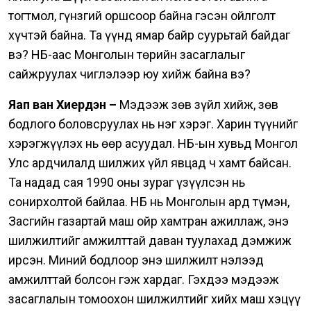
тогтмол, гүнзгий оршсоор байна гэсэн ойлголт
хүчтэй байна. Та үүнд ямар байр суурьтай байдаг
вэ? НҮБ-аас Монголын төрийн засаглалыг
сайжруулах чиглэлээр юу хийж байна вэ?
Яап ван Хиердэн –
Мэдээж зөв зүйл хийж, зөв
бодлого боловсруулах нь нэг хэрэг. Харин түүнийг
хэрэгжүүлэх нь өөр асуудал.
НҮБ-ын хувьд Монгол
Улс ардчилалд шилжих үйл явцад ч хамт байсан.
Та надад сая 1990 оны зураг үзүүлсэн нь
сонирхолтой байлаа. НҮБ нь Монголын ард түмэн,
Засгийн газартай маш ойр хамтран ажиллаж, энэ
шилжилтийг амжилттай даван туулахад дэмжиж
ирсэн. Миний бодлоор энэ шилжилт нэлээд
амжилттай болсон гэж хардаг. Гэхдээ мэдээж
засаглалын томоохон шилжилтийг хийх маш хэцүү