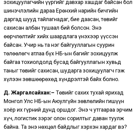
зохицуулагчийн үүргийг давхар хашдаг байсан бол
шинэчлэлийн дараа Ерөнхий нарийн бичгийн
даргад шууд тайлагнадаг, бие даасан, төвийг
сахисан албан тушаал бий болсон.
Энэ
өөрчлөлтийг хийх шаардлага үнэхээр үүссэн
байсан. Учир нь та нэг байгууллагын суурин
төлөөлөгч атлаа бүх НҮБ-ын багийг зохицуулж
байгаа тохиолдолд бусад байгууллагын хувьд
таныг төвийг сахисан, шударга зохицуулагч гэж
хүлээн зөвшөөрөхөд хүндрэлтэй байх болно.
Д. Жаргалсайхан:–
Төвийг сахих тухай ярихад
Монгол Улс НҮБ-ын Аюулгүйн зөвлөлийн гишүүн
хоёр их гүрний дунд оршдог. Энэ ч утгаараа эрчим
хүч, логистик зэрэг олон сорилтыг даван туулж
байна. Та энэ нөхцөл байдлыг хэрхэн хардаг вэ?