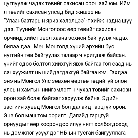
цуглуулж чадах төвийг сахисан орон зай юм.
Ийм
л төвийг сахисан улсад бид жишээ нь
“Улаанбаатарын яриа хэлэлцээ”-г хийж чадна шүү
дээ. Түүнийг Монголоос өөр төвийг сахисан
орчинд хийе гэвэл хаана зохион байгуулж чадах
билээ дээ.
Мөн Монголд хүний эрхийн бүс
нутгийн төв байгуулах талаар ч яригдаж байсан.
Үүнийг одоо болтол хийхгүй явж байгаа гол саад нь
санхүүжилт нь шийдэгдэхгүй байгаа юм. Гэхдээ
энэ нь Монгол Улс зөвхөн өөртөө төдийгүй олон
улсын хамтын нийгэмлэгт ч чухал төвийг сахисан
орон зай болж байгааг харуулж байна.
Эдийн
засгийн хувьд Монгол бол далайд гарцгүй орон.
Энэ бол маш том сорилт.
Далайд гарцгүй
орнуудыг өөр хоорондоо илүү нягт холбогдоход
нь дэмжлэг үзүүлдэг НҮБ-ын тусгай байгууллага