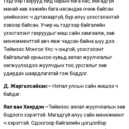
тэдгээр газрууд бид нарын бага нас, магадгүй
манай аав ээжийн бага насандаа очиж байсан
үеийнхээс ч дутахааргүй, бүр илүү үзэсгэлэнтэй
хэвээр байсан. Учир нь тэдгээр байгалийн
үзэсгэлэнт газруудыг маш сайн хамгаалж, зөв
менежменттэй авч явж чадсан байна шүү дээ.
Тиймээс Монгол Улс ч онцгой, үзэсгэлэнт
байгальтай орныхоо хувьд аялал жуулчлалыг
хөгжүүлэхдээ жуулчдын тоо, урсгалыг зөв
удирдах шаардлагатай гэж боддог.
Д. Жаргалсайхан:–
Непал улсын сайн жишээ ч
байдаг.
Яап ван Хиердэн –
Тиймээс аялал жуулчлалын зөв
бодлого хэрэгтэй. Магадгүй илүү сайн менежмент
ч хэрэгтэй. Одоогоор байгалийн цогцолбор