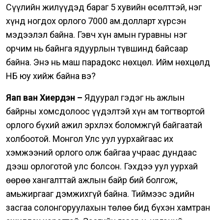
Сүүлийн жилүүдэд бараг 5 хувийн өсөлттэй, нэг
хүнд ногдох орлого 7000 ам.долларт хүрсэн
мэдээлэл байна. Гэвч хүн амын гуравны нэг
орчим нь байнга ядуурлын түвшинд байсаар
байна. Энэ нь маш парадокс нөхцөл. Ийм нөхцөлд
НҮБ юу хийж байна вэ?
Яап ван Хиердэн –
Ядуурал гэдэг нь ажлын
байрны хомсдолоос үүдэлтэй хүн ам тогтвортой
орлого бүхий ажил эрхлэх боломжгүй байгаатай
холбоотой. Монгол Улс уул уурхайгаас их
хэмжээний орлого олж байгаа учраас дундаас
дээш орлоготой улс болсон. Гэхдээ уул уурхай
өөрөө хангалттай ажлын байр бий болгож,
амьжиргааг дэмжихгүй байна.
Тиймээс эдийн
засгаа солонгоруулахын төлөө бид бүхэн хамтран