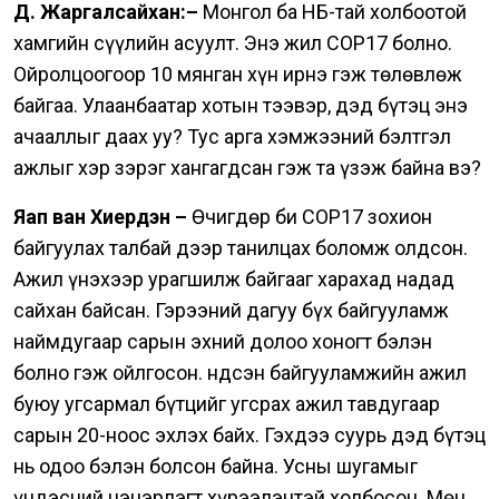
Д. Жаргалсайхан:–
Монгол ба НҮБ-тай холбоотой
хамгийн сүүлийн асуулт. Энэ жил COP17 болно.
Ойролцоогоор 10 мянган хүн ирнэ гэж төлөвлөж
байгаа. Улаанбаатар хотын тээвэр, дэд бүтэц энэ
ачааллыг даах уу? Тус арга хэмжээний бэлтгэл
ажлыг хэр зэрэг хангагдсан гэж та үзэж байна вэ?
Яап ван Хиердэн –
Өчигдөр би COP17 зохион
байгуулах талбай дээр танилцах боломж олдсон.
Ажил үнэхээр урагшилж байгааг харахад надад
сайхан байсан. Гэрээний дагуу бүх байгууламж
наймдугаар сарын эхний долоо хоногт бэлэн
болно гэж ойлгосон.
Үндсэн байгууламжийн ажил
буюу угсармал бүтцийг угсрах ажил тавдугаар
сарын 20-ноос эхлэх байх.
Гэхдээ суурь дэд бүтэц
нь одоо бэлэн болсон байна. Усны шугамыг
үндэсний цэцэрлэгт хүрээлэнтэй холбосон.
Мөн