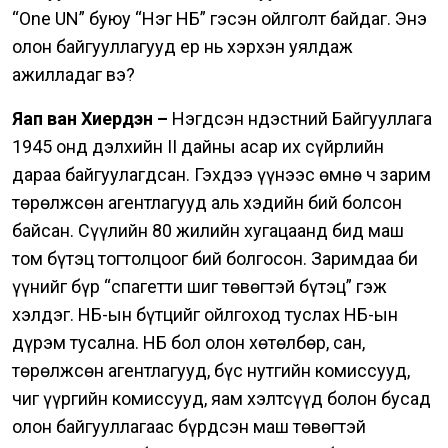
“One UN” буюу “Нэг НҮБ” гэсэн ойлголт байдаг. Энэ
олон байгууллагууд ер нь хэрхэн уялдаж
ажилладаг вэ?
Яап ван Хиердэн –
Нэгдсэн Үндэстний Байгууллага
1945 онд дэлхийн II дайны асар их сүйрлийн
дараа байгуулагдсан. Гэхдээ үүнээс өмнө ч зарим
төрөлжсөн агентлагууд аль хэдийн бий болсон
байсан.
Сүүлийн 80 жилийн хугацаанд бид маш
том бүтэц тогтолцоог бий болгосон. Заримдаа би
үүнийг бүр “спагетти шиг төвөгтэй бүтэц” гэж
хэлдэг. НҮБ-ын бүтцийг ойлгоход туслах НҮБ-ын
дүрэм тусална.
НҮБ бол олон хөтөлбөр, сан,
төрөлжсөн агентлагууд, бүс нутгийн комиссууд,
чиг үүргийн комиссууд, яам хэлтсүүд болон бусад
олон байгууллагаас бүрдсэн маш төвөгтэй