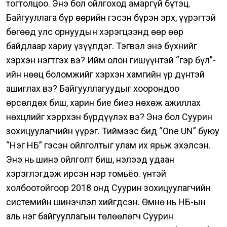
тогтолцоо.
Энэ бол ойлгоход амаргүй бүтэц.
Байгууллага бүр өөрийн гэсэн бүрэн эрх, үүрэгтэй
бөгөөд улс орнуудын хэрэгцээнд өөр өөр
байдлаар хариу үзүүлдэг.
Тэгвэл энэ бүхнийг
хэрхэн нэгтгэх вэ? Ийм олон гишүүнтэй “гэр бүл”-
ийн нөөц боломжийг хэрхэн хамгийн үр дүнтэй
ашиглах вэ? Байгууллагуудыг хоорондоо
өрсөлдөх биш, харин бие биеэ нөхөж ажиллах
нөхцлийг хэррхэн бүрдүүлэх вэ?
Энэ бол Суурин
зохицуулагчийн үүрэг. Тиймээс бид “One UN” буюу
“Нэг НҮБ” гэсэн ойлголтыг улам их ярьж эхэлсэн.
Энэ нь шинэ ойлголт биш, нэлээд удаан
хэрэглэгдэж ирсэн нэр томьёо.
Үүнтэй
холбоотойгоор 2018 онд Суурин зохицуулагчийн
системийн шинэчлэл хийгдсэн. Өмнө нь НҮБ-ын
аль нэг байгууллагын төлөөлөгч Суурин