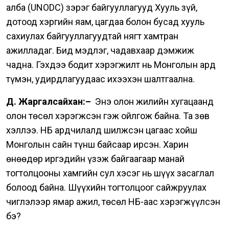
алба (UNODC) зэрэг байгууллагууд Хууль зүй,
дотоод хэргийн яам, цагдаа болон бусад хууль
сахиулах байгууллагуудтай нягт хамтран
ажилладаг.
Бид мэдлэг, чадавхаар дэмжиж
чадна. Гэхдээ бодит хэрэгжилт нь Монголын ард
түмэн, удирдлагуудаас ихээхэн шалтгаална.
Д. Жаргалсайхан:–
Энэ олон жилийн хугацаанд
олон төсөл хэрэгжсэн гэж ойлгож байна. Та зөв
хэллээ. НҮБ ардчилалд шилжсэн цагаас хойш
Монголын сайн түнш байсаар ирсэн. Харин
өнөөдөр иргэдийн үзэж байгаагаар манай
тогтолцооны хамгийн сул хэсэг нь шүүх засаглал
болоод байна. Шүүхийн тогтолцоог сайжруулах
чиглэлээр ямар ажил, төсөл НҮБ-аас хэрэгжүүлсэн
бэ?