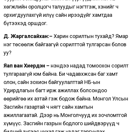
хөгжлийн оролцогч талуудыг нэгтгэж, хэнийг ч
орхигдуулахгүй илүү сайн ирээдүйг хамтдаа
бүтээхэд оршдог.
Д. Жаргалсайхан:–
Харин сорилтын тухайд? Ямар
нэг төсөөлж байгаагүй сорилттой тулгарсан болов
уу?
Яап ван Хиердэн –
Үнэндээ надад томоохон сорилт
тулгараагүй юм байна. Би чадавхжсан баг хамт
олон, сайн зохион байгуулалттай НҮБ-ын
Удирдлагын багт ирж ажиллах болсондоо
өөрийгөө их азтай гэж бодож байна. Монгол Улсын
Засгийн газартай ч нягт сайн хамтын
ажиллагаатай. Дээр нь Монголчууд их зочломтгой
хүмүүс. Засгийн газрын бодлого шийдвэрүүд ч
бидний зүгээс чухал гэж үздэг тэргүүлэх