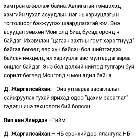
хамтран ажиллаж байна.
Авлигатай тэмцэхэд
хамгийн чухал асуудлын нэг нь хариуцлагын
тогтолцоог бэхжүүлэх шаардлагатай юм. Энэ
асуудал зөвхөн Монголд биш, бусад оронд ч
байдаг. Ихэвчлэн “цагаан захтны гэмт хэрэгтнүүд”
байгаа бөгөөд өөр хүн байсан бол шийтгэгдэх
байсан нөхцөлд ял хариуцлагаас мултардагаараа
онцлог байдаг. Энэ бол дэлхий нийтэд тулгарч буй
сорилт бөгөөд Монголд ч мөн адил байна.
Д. Жаргалсайхан:–
Энэ утгаараа засаглалыг
сайжруулах тухай ярихад одоо “цахим засаглал”
гэдэг шинэ технологи бий болсон.
Яап ван Хиердэн –
Тийм.
Д. Жаргалсайхан:–
НҮБ ерөнхийдөө, ялангуяа НҮБ-