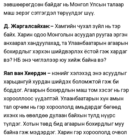
зөвшөөрөгдсөн байдаг нь Монгол Улсын талаар
маш эерэг сэтгэгдэл төрүүлдэг шүү.
Д. Жаргалсайхан:–
Хамгийн чухал зүйл нь тэр
байх. Харин одоо Монголын асуудал руугаа эргэн
анхаарал хандуулахад, та Улаанбаатарын агаарын
бохирдлыг хэрхэн шийдвэрлэх ёстой гэж хардаг
вэ? НҮБ энэ чиглэлээр юу хийж байна вэ?
Яап ван Хиердэн –
Үнэнийг хэлэхэд энэ асуудлыг
харьцангуй хурдан шийдэх боломжтой гэж би
боддог.
Агаарын бохирдлын маш том хэсэг нь гэр
хорооллоос үүдэлтэй. Улаанбаатарын хүн амын
тал орчим нь гэр хороололд амьдардаг бөгөөд
ихэнх нь өвөлдөө дулаан байхын тулд нүүрс
түлдэг.
Хотын төвд бид агаарын бохирдлыг муу
байна гэж мэдэрдэг. Харин гэр хороололд очвол