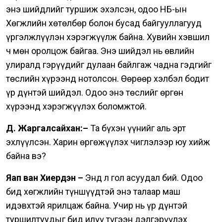
энэ шийдлийг туршиж эхэлсэн, одоо НҮБ-ын
Хөгжлийн хөтөлбөр болон бусад байгууллагууд
үргэлжлүүлэн хэрэгжүүлж байна. Хувийн хэвшил
ч мөн оролцож байгаа.
Энэ шийдэл нь өвлийн
улиралд гэрүүдийг дулаан байлгаж чадна гэдгийг
төслийн хүрээнд нотолсон. Өөрөөр хэлбэл бодит
үр дүнтэй шийдэл. Одоо энэ төслийг өргөн
хүрээнд хэрэгжүүлэх боломжтой.
Д. Жаргалсайхан:–
Та бүхэн үүнийг аль эрт
эхлүүлсэн. Харин өргөжүүлэх чиглэлээр юу хийж
байна вэ?
Яап ван Хиердэн –
Энд л гол асуудал бий. Одоо
бид хөгжлийн түншүүдтэй энэ талаар маш
идэвхтэй ярилцаж байна. Учир нь үр дүнтэй
туршилтуудыг бид илүү түгээн дэлгэрүүлэх