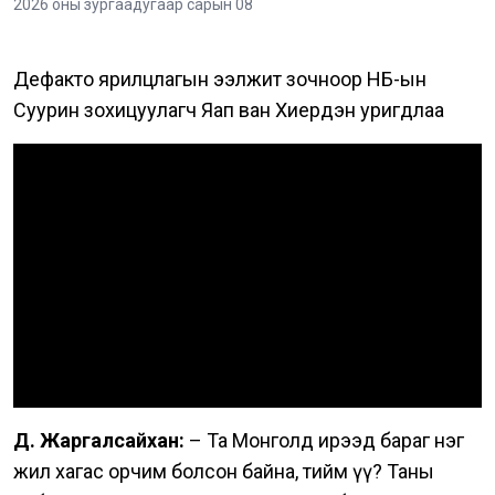
2026 оны зургаадугаар сарын 08
Дефакто ярилцлагын ээлжит зочноор НҮБ-ын
Суурин зохицуулагч Яап ван Хиердэн уригдлаа
Video Url
Д. Жаргалсайхан:
– Та Монголд ирээд бараг нэг
жил хагас орчим болсон байна, тийм үү? Таны