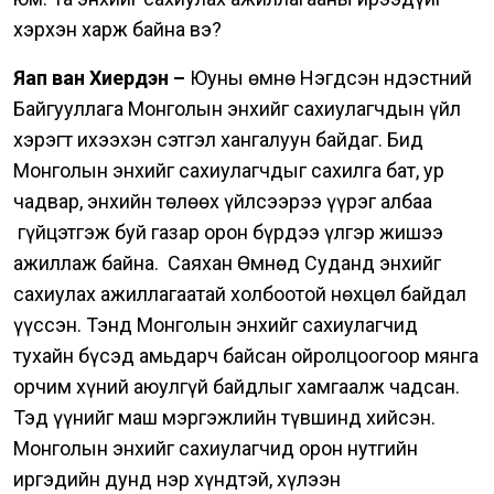
хэрхэн харж байна вэ?
Яап ван Хиердэн –
Юуны өмнө Нэгдсэн Үндэстний
Байгууллага Монголын энхийг сахиулагчдын үйл
хэрэгт ихээхэн сэтгэл хангалуун байдаг.
Бид
Монголын энхийг сахиулагчдыг сахилга бат, ур
чадвар, энхийн төлөөх үйлсээрээ үүрэг албаа
гүйцэтгэж буй газар орон бүрдээ үлгэр жишээ
ажиллаж байна.
Саяхан Өмнөд Суданд энхийг
сахиулах ажиллагаатай холбоотой нөхцөл байдал
үүссэн. Тэнд Монголын энхийг сахиулагчид
тухайн бүсэд амьдарч байсан ойролцоогоор мянга
орчим хүний аюулгүй байдлыг хамгаалж чадсан.
Тэд үүнийг маш мэргэжлийн түвшинд хийсэн.
Монголын энхийг сахиулагчид орон нутгийн
иргэдийн дунд нэр хүндтэй, хүлээн