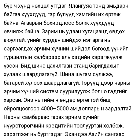
бүр ч хүнд нөхцөл угтдаг. Ялангуяа тэнд амьдарч
байгаа хүүхдүүд, гэр бүлүүд хамгийн их өртөж
байна.
Агаарын бохирдлоос болж хүүхдүүд
өвчилж байна. Зарим нь удаан хугацаанд өвдөх
аюултай.
Үүнийг хурдан шийдэх нэг арга нь
сэргээгдэх эрчим хүчний шийдэл бөгөөд үүнийг
туршилтын хэлбэрээр аль хэдийн хэрэгжүүлж
үзсэн.
Бид шинэ цахилгаан станц баригдахыг
хүлээх шаардлагагүй. Шинэ шугам сүлжээ,
батарей хүлээх шаардлагагүй.
Гэрүүд дээр нарны
эрчим хүчний систем суурилуулж болно гэдгийг
харсан. Энэ нь тийм ч өндөр өртөгтэй биш,
ойролцоогоор 4000–5000 ам.долларын зардалтай.
Нарны самбараас гарах эрчим хүчийг
нүүрстөрөгчийн кредитийн тоолууртай холбож,
хэрэглээг нь бүртгэдэг.
Эхэндээ Азийн сангаас