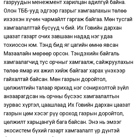
газруудын менежмент харилцан адилгүй байна.
Олон ТББ-ууд эдгээр газрыг хамгаалахын төлөө
ихээхэн хүчин чармайлт гаргаж байгаа. Мөн тусгай
хамгаалалттай бүсүүд ч бий. Их Говийн дархан
цаазат газарт очих завшаан надад нэг удаа
тохиосон юм. Тэнд бид яг цагийн өмнө явсан
Мазаалайн мөрөөр орсон. Тэндэхийн байгаль
хамгаалагчид тус орчныг хамгаалж, сайжруулахын
төлөө ямар их ажил хийж байгааг харах үнэхээр
гайхалтай байсан.
Мөн газрын доройтол,
цөлжилтийн талаар ярихад нэг сонирхолтой зүйл
анзаарагдсан нь орчны бүсээс хамгаалалтын
зурвас хүртэл, цаашлаад Их Говийн дархан цаазат
газрын цөм хэсэг рүү ороход газрын доройтол,
цөлжилт харьцангуй бага байсан. Энэ нь эмзэг
экосистем бүхий газарт хамгаалалт үр дүнтэй