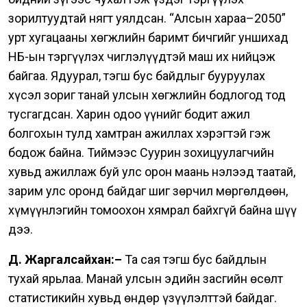
зорилтуудтай нягт уялдсан. “Алсын хараа–2050”
урт хугацааны хөгжлийн баримт бичгийг уншихад
НҮБ-ын тэргүүлэх чиглэлүүдтэй маш их нийцэж
байгаа. Ядуурал, тэгш бус байдлыг бууруулах
хүсэл зориг танай улсын хөгжлийн бодлогод тод
тусгагдсан. Харин одоо үүнийг бодит ажил
болгохын тулд хамтран ажиллах хэрэгтэй гэж
бодож байна.
Тиймээс Суурин зохицуулагчийн
хувьд ажиллаж буй улс орон маань нэлээд таатай,
зарим улс оронд байдаг шиг зөрчил мөргөлдөөн,
хүмүүнлэгийн томоохон хямрал байхгүй байна шүү
дээ.
Д. Жаргалсайхан:–
Та сая тэгш бус байдлын
тухай ярьлаа. Манай улсын эдийн засгийн өсөлт
статистикийн хувьд өндөр үзүүлэлттэй байдаг.