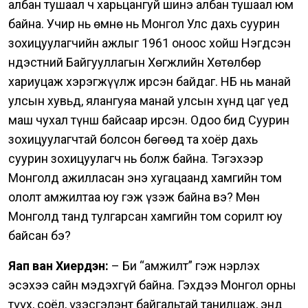
албан тушаал ч харьцангуй шинэ албан тушаал юм
байна. Учир нь өмнө нь Монгол Улс дахь суурин
зохицуулагчийн ажлыг 1961 оноос хойш Нэгдсэн
Үндэстний Байгууллагын Хөгжлийн Хөтөлбөр
хариуцаж хэрэгжүүлж ирсэн байдаг. НҮБ нь манай
улсын хувьд, ялангуяа манай улсын хүнд цаг үед
маш чухал түнш байсаар ирсэн. Одоо бид Суурин
зохицуулагчтай болсон бөгөөд та хоёр дахь
суурин зохицуулагч нь болж байна. Тэгэхээр
Монголд ажилласан энэ хугацаанд хамгийн том
ололт амжилтаа юу гэж үзэж байна вэ? Мөн
Монголд танд тулгарсан хамгийн том сорилт юу
байсан бэ?
Яап ван Хиердэн:
– Би “амжилт” гэж нэрлэх
эсэхээ сайн мэдэхгүй байна. Гэхдээ Монгол орны
түүх, соёл, үзэсгэлэнт байгальтай танилцаж, энд