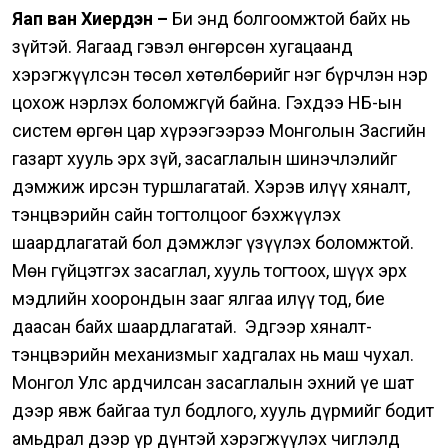
Яап ван Хиердэн –
Би энд болгоомжтой байх нь
зүйтэй. Яагаад гэвэл өнгөрсөн хугацаанд
хэрэгжүүлсэн төсөл хөтөлбөрийг нэг бүрчлэн нэр
цохож нэрлэх боломжгүй байна. Гэхдээ НҮБ-ын
систем өргөн цар хүрээгээрээ Монголын Засгийн
газарт хууль эрх зүй, засаглалын шинэчлэлийг
дэмжиж ирсэн туршлагатай.
Хэрэв илүү хяналт,
тэнцвэрийн сайн тогтолцоог бэхжүүлэх
шаардлагатай бол дэмжлэг үзүүлэх боломжтой.
Мөн гүйцэтгэх засаглал, хууль тогтоох, шүүх эрх
мэдлийн хоорондын зааг ялгаа илүү тод, бие
даасан байх шаардлагатай.
Эдгээр хяналт-
тэнцвэрийн механизмыг хадгалах нь маш чухал.
Монгол Улс ардчилсан засаглалын эхний үе шат
дээр явж байгаа тул бодлого, хууль дүрмийг бодит
амьдрал дээр үр дүнтэй хэрэгжүүлэх чиглэлд