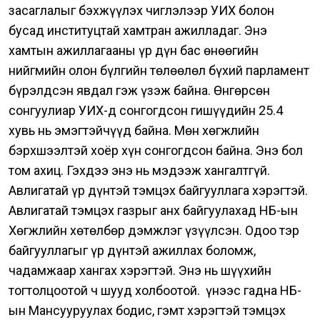
засаглалыг бэхжүүлэх чиглэлээр УИХ болон
бусад институцтай хамтран ажилладаг.
Энэ
хамтын ажиллагааны үр дүн бас өнөөгийн
нийгмийн олон бүлгийн төлөөлөл бүхий парламент
бүрэлдсэн явдал гэж үзэж байна. Өнгөрсөн
сонгуулиар УИХ-д сонгогдсон гишүүдийн 25.4
хувь нь эмэгтэйчүүд байна. Мөн хөгжлийн
бэрхшээлтэй хоёр хүн сонгогдсон байна. Энэ бол
том ахиц. Гэхдээ энэ нь мэдээж хангалтгүй.
Авлигатай үр дүнтэй тэмцэх байгууллага хэрэгтэй.
Авлигатай тэмцэх газрыг анх байгуулахад НҮБ-ын
Хөгжлийн хөтөлбөр дэмжлэг үзүүлсэн. Одоо тэр
байгууллагыг үр дүнтэй ажиллах боломж,
чадамжаар хангах хэрэгтэй. Энэ нь шүүхийн
тогтолцоотой ч шууд холбоотой.
Үүнээс гадна НҮБ-
ын Мансууруулах бодис, гэмт хэрэгтэй тэмцэх