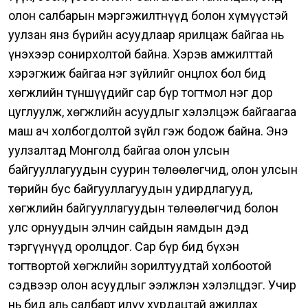
олон салбарын мэргэжилтнүүд болон хүмүүстэй
уулзан янз бүрийн асуудлаар ярилцаж байгаа нь
үнэхээр сонирхолтой байна.
Хэрэв амжилттай
хэрэгжиж байгаа нэг зүйлийг онцлох бол бид
хөгжлийн түншүүдийг сар бүр тогтмол нэг дор
цуглуулж, хөгжлийн асуудлыг хэлэлцэж байгаагаа
маш ач холбогдолтой зүйл гэж бодож байна. Энэ
уулзалтад Монголд байгаа олон улсын
байгууллагуудын суурин төлөөлөгчид, олон улсын
төрийн бус байгууллагуудын удирдлагууд,
хөгжлийн байгууллагуудын төлөөлөгчид болон
улс орнуудын элчин сайдын яамдын дэд
тэргүүнүүд оролцдог.
Сар бүр бид бүхэн
тогтвортой хөгжлийн зорилтуудтай холбоотой
сэдвээр олон асуудлыг ээлжлэн хэлэлцдэг. Учир
нь бид аль салбарт илүү хурдацтай ажиллах