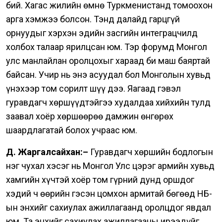
бий.
Хагас жилийн өмнө Туркменистанд томоохон
арга хэмжээ болсон. Тэнд далайд гарцгүй
орнуудыг хэрхэн эдийн засгийн интеграцчилд
холбох талаар ярилцсан юм. Тэр форумд Монгол
улс манлайлан оролцохыг хараад би маш баяртай
байсан. Учир нь энэ асуудал бол Монголын хувьд
үнэхээр том сорилт шүү дээ. Яагаад гэвэл
гуравдагч хөршүүдтэйгээ худалдаа хийхийн тулд
заавал хоёр хөршөөрөө дамжин өнгөрөх
шаардлагатай болох учраас юм.
Д. Жаргалсайхан:–
Гуравдагч хөршийн бодлогын
нэг чухал хэсэг нь Монгол Улс цэрэг армийн хувьд
хамгийн хүчтэй хоёр том гүрний дунд оршдог
хэдий ч өөрийн гэсэн цомхон армитай бөгөөд НҮБ-
ын энхийг сахиулах ажиллагаанд оролцдог явдал
юм. Та энхийг сахиулах ажиллагааны ирээдүйг