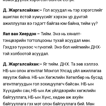
Д. Жаргалсайхан:–
Гол асуудал нь тэр хэрэгслийг
ашиглах ёстой хүмүүсийг хэрхэн үр дүнтэй
ажиллуулах вэ гэдэгт байгаа юм байна, тийм үү?
Яап ван Хиердэн –
Тийм. Энэ нь хяналт-
тэнцвэрийн тогтолцооны тухай асуудал мөн.
Гэхдээ түүнээс ч гүнзгий. Энэ бол нийгмийн ДНХ-
тэй холбоотой асуудал.
Д. Жаргалсайхан:–
Яг тийм. ДНХ. Та зөв хэллээ.
НҮБ-ын олон агентлаг Монгол Улсад үйл ажиллагаа
явуулж байна. НҮБ-ын Хөгжлийн Хөтөлбөр нь бусад
агентлагуудын гол зохицуулагч байсан. НҮБ-ын
Хүүхдийн сан, НҮБ-ын Аж үйлдвэрийн хөгжлийн
байгууллага, НҮБ-ын Хүнс, хөдөө аж ахуйн
байгууллага гэх мэт олон байгууллага бий. Мөн