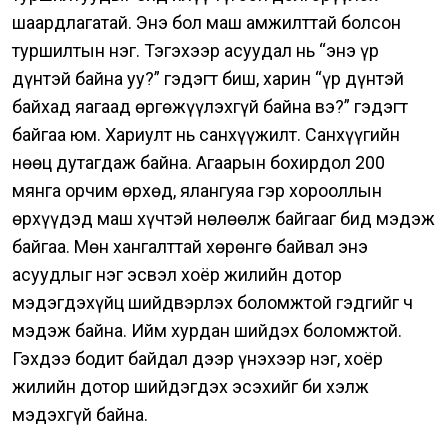
шаардлагатай.
Энэ бол маш амжилттай болсон
туршилтын нэг. Тэгэхээр асуудал нь “энэ үр
дүнтэй байна уу?” гэдэгт биш, харин “үр дүнтэй
байхад яагаад өргөжүүлэхгүй байна вэ?” гэдэгт
байгаа юм.
Хариулт нь санхүүжилт. Санхүүгийн
нөөц дутагдаж байна.
Агаарын бохирдол 200
мянга орчим өрхөд, ялангуяа гэр хорооллын
өрхүүдэд маш хүчтэй нөлөөлж байгааг бид мэдэж
байгаа.
Мөн хангалттай хөрөнгө байвал энэ
асуудлыг нэг эсвэл хоёр жилийн дотор
мэдэгдэхүйц шийдвэрлэх боломжтой гэдгийг ч
мэдэж байна.
Ийм хурдан шийдэх боломжтой.
Гэхдээ бодит байдал дээр үнэхээр нэг, хоёр
жилийн дотор шийдэгдэх эсэхийг би хэлж
мэдэхгүй байна.