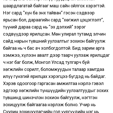
шаардлагатай байгааг маш сайн ойлгох хэрэгтэй.
Нэг сард “хүн ба энх тайван” гэсэн сэдвээр
ярьсан бол, дараагийн сард “хөгжил цэцэглэлт”,
түүний дараа сард нь “эх дэлхий” зэрэг
сэдвүүдээр ярилцсан.
Мөн улирал тутамд элчин
сайд нарын түвшний уулзалтыг зохион байгуулж
байгаа нь ч бас ач холбогдолтой. Бид зарим арга
хэмжээ, хүлээн авалт дээр таарч уулзаж ярилцдаг
ч нэг баг болж, Монгол Улсад тулгарч буй
хөгжлийн сорилт, боломжуудын талаар хамтдаа
илүү гүнзгий ярилцах хэрэгцээ бүгдэд нь байдаг.
Хэрэв одоогоор гаргасан амжилтаа нэрлэ гэвэл
эдгээр хөгжлийн түншүүдийн уулзалтуудыг зохих
түвшинд шинэчлэн зохион байгуулж, нэгтгэн
зохицуулж байгаагаа нэрлэж болно. Учир нь
Суурин зохицуулагчийн гол үүргүүдийн нэг нь