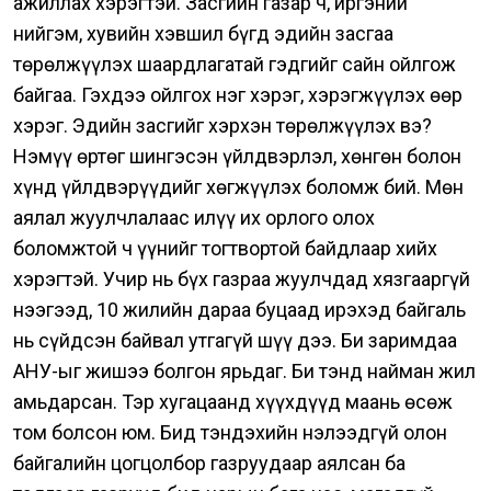
ажиллах хэрэгтэй. Засгийн газар ч, иргэний
нийгэм, хувийн хэвшил бүгд эдийн засгаа
төрөлжүүлэх шаардлагатай гэдгийг сайн ойлгож
байгаа.
Гэхдээ ойлгох нэг хэрэг, хэрэгжүүлэх өөр
хэрэг. Эдийн засгийг хэрхэн төрөлжүүлэх вэ?
Нэмүү өртөг шингэсэн үйлдвэрлэл, хөнгөн болон
хүнд үйлдвэрүүдийг хөгжүүлэх боломж бий. Мөн
аялал жуулчлалаас илүү их орлого олох
боломжтой ч үүнийг тогтвортой байдлаар хийх
хэрэгтэй.
Учир нь бүх газраа жуулчдад хязгааргүй
нээгээд, 10 жилийн дараа буцаад ирэхэд байгаль
нь сүйдсэн байвал утгагүй шүү дээ. Би заримдаа
АНУ-ыг жишээ болгон ярьдаг. Би тэнд найман жил
амьдарсан. Тэр хугацаанд хүүхдүүд маань өсөж
том болсон юм. Бид тэндэхийн нэлээдгүй олон
байгалийн цогцолбор газруудаар аялсан ба