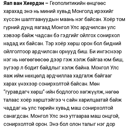
Яап ван Хиердэн –
Геополитикийн өнцгөөс
харахад энэ нь миний хувьд Монголд ирэхийг
хүссэн шалтгаануудын маань нэг байсан.
Хоёр том
гүрний дунд яагаад Монгол Улс ардчилсан улс
хэвээр байж чадсан бэ гэдгийг ойлгох сонирхол
надад их байсан. Тэр хоёр хөрш орон бол бидний
ойлголтоор ардчилсан орнууд биш. Би ингэснээр
нэг нь нөгөөгөөсөө дээр гэж хэлж байгаа юм биш,
зүгээр л бодит байдлыг хэлж байна.
Монгол Улс
яаж ийм нөхцөлд ардчиллаа хадгалж байгааг
харах үнэхээр сонирхолтой байсан.
Мөн
“гуравдагч хөрш”-ийн бодлогоо хөгжүүлж, нөгөө
талаас хоёр хөрштэйгээ ч сайн харилцаатай байж
чаддаг нь улс төрийн хувьд маш сонирхолтой
санагдсан.
Монгол Улс энэ утгаараа маш онцгой,
сонирхолтой орон. Энэ бол олон талыг нэг дор