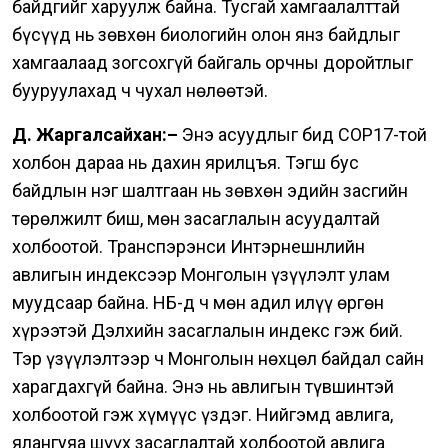
байдгийг харуулж байна. Тусгай хамгаалалттай
бүсүүд нь зөвхөн биологийн олон янз байдлыг
хамгаалаад зогсохгүй байгаль орчны доройтлыг
бууруулахад ч чухал нөлөөтэй.
Д. Жаргалсайхан:–
Энэ асуудлыг бид COP17-той
холбон дараа нь дахин ярилцъя. Тэгш бус
байдлын нэг шалтгаан нь зөвхөн эдийн засгийн
төрөлжилт биш, мөн засаглалын асуудалтай
холбоотой. Транспэрэнси Интэрнешнлийн
авлигын индексээр Монголын үзүүлэлт улам
муудсаар байна. НҮБ-д ч мөн адил илүү өргөн
хүрээтэй Дэлхийн засаглалын индекс гэж бий.
Тэр үзүүлэлтээр ч Монголын нөхцөл байдал сайн
харагдахгүй байна. Энэ нь авлигын түвшинтэй
холбоотой гэж хүмүүс үздэг. Нийгэмд авлига,
ялангуяа шүүх засаглалтай холбоотой авлига