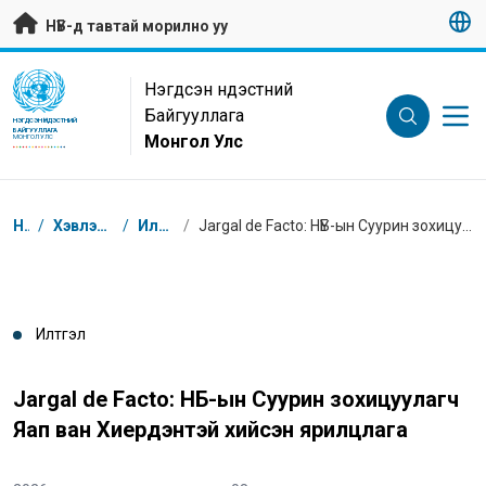
Гол контентийг алгасах
НҮБ-д тавтай морилно уу
UN Logo
Нэгдсэн Үндэстний
Байгууллага
НЭГДСЭН ҮНДЭСТНИЙ
БАЙГУУЛЛАГА
Монгол Улс
МОНГОЛ УЛС
Breadcrumb
Нүүр
/
Хэвлэл мэдээлэл
/
Илтгэлүүд
/
Jargal de Facto: НҮБ-ын Суурин зохицуулагч Яап ван Хиердэнтэй хийсэн ярилцлага
Илтгэл
Jargal de Facto: НҮБ-ын Суурин зохицуулагч
Яап ван Хиердэнтэй хийсэн ярилцлага