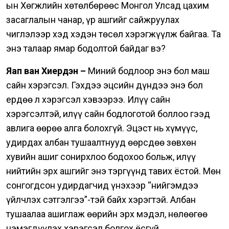
ын Хөгжлийн хөтөлбөрөөс Монгол Улсад цахим
засаглалын чанар, үр ашгийг сайжруулах
чиглэлээр хэд хэдэн төсөл хэрэгжүүлж байгаа. Та
энэ талаар ямар бодолтой байдаг вэ?
Яап ван Хиердэн –
Миний бодлоор энэ бол маш
сайн хэрэгсэл. Гэхдээ эцсийн дүндээ энэ бол
ердөө л хэрэгсэл хэвээрээ.
Илүү сайн
хэрэгсэлтэй, илүү сайн бодлоготой боллоо гээд
авлига өөрөө алга болохгүй. Эцэст нь хүмүүс,
удирдах албан тушаалтнууд өөрсдөө зөвхөн
хувийн ашиг сонирхлоо бодохоо больж, илүү
нийтийн эрх ашгийг энэ тэргүүнд тавих ёстой.
Мөн
сонгогдсон удирдагчид үнэхээр “нийгэмдээ
үйлчлэх сэтгэлгээ”-тэй байх хэрэгтэй. Албан
тушаалаа ашиглаж өөрийн эрх мэдэл, нөлөөгөө
нэмэгдүүлэх хэрэгсэл болгох ёсгүй.