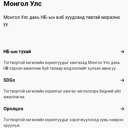
Монгол Улс
Монгол Улс дахь НҮБ-ын вэб хуудсанд тавтай морилно
уу.
Footer menu
НҮБ-ын тухай
НҮБ
Тогтвортой хөгжлийн зорилгуудыг хангахад Монгол Улс дахь
НҮБ хэрхэн ажиллаж буй талаар мэдээллийг хүлээн авна уу.
SDGs
SD
Тогтвортой хөгжлийн зорилгыг хангах чиглэлээрх бидний үйл
ажиллагаа
Оролцоо
Оро
Тогтвортой хөгжлийн зорилгуудыг хэрэгжүүлэхэд хувь нэмрээ
оруулъя