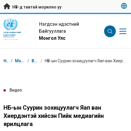
Гол контентийг алгасах
НҮБ-д тавтай морилно уу
UN Logo
Нэгдсэн Үндэстний
Байгууллага
НЭГДСЭН ҮНДЭСТНИЙ
БАЙГУУЛЛАГА
Монгол Улс
МОНГОЛ УЛС
Breadcrumb
Нүүр
/
Мэдээлэл
/
Видео
/
НҮБ-ын Суурин зохицуулагч Яап ван Хиердэнтэй хийсэн Пийк медиагийн ярилцлага
Видео
НҮБ-ын Суурин зохицуулагч Яап ван
Хиердэнтэй хийсэн Пийк медиагийн
ярилцлага