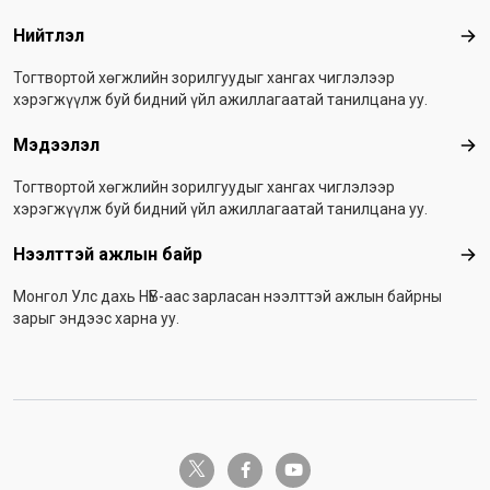
Нийтлэл
Ний
Тогтвортой хөгжлийн зорилгуудыг хангах чиглэлээр
хэрэгжүүлж буй бидний үйл ажиллагаатай танилцана уу.
Мэдээлэл
Мэ
Тогтвортой хөгжлийн зорилгуудыг хангах чиглэлээр
хэрэгжүүлж буй бидний үйл ажиллагаатай танилцана уу.
Нээлттэй ажлын байр
Нээ
Монгол Улс дахь НҮБ-аас зарласан нээлттэй ажлын байрны
зарыг эндээс харна уу.
twitter-x
facebook-f
youtube